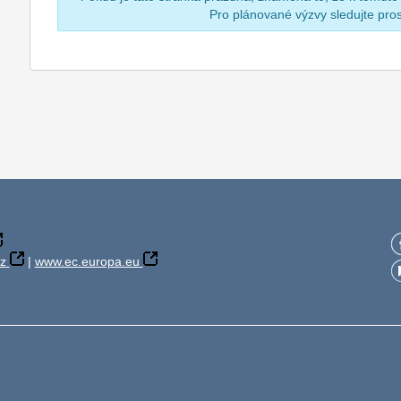
Pro plánované výzvy sledujte pr
z
|
www.ec.europa.eu