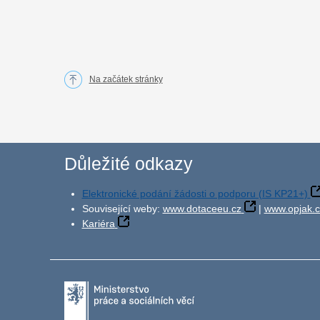
Na začátek stránky
Důležité odkazy
Elektronické podání žádosti o podporu (IS KP21+)
Související weby:
www.dotaceeu.cz
|
www.opjak.c
Kariéra