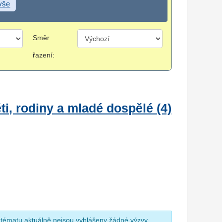
 vše
Směr
řazení:
i, rodiny a mladé dospělé (4)
 tématu aktuálně nejsou vyhlášeny žádné výzvy.