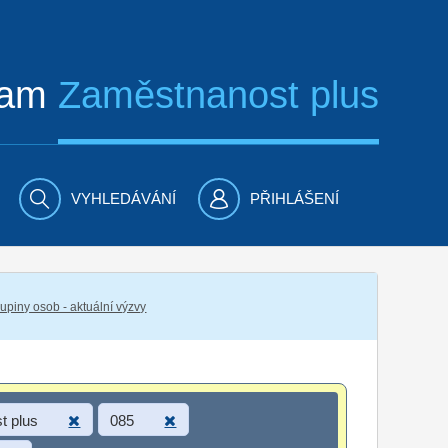
ram
Zaměstnanost plus
VYHLEDÁVÁNÍ
PŘIHLÁŠENÍ
piny osob - aktuální výzvy
t plus
085