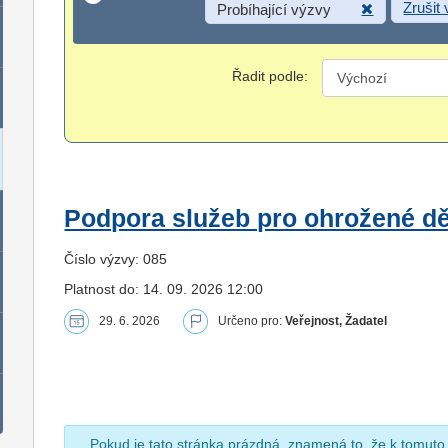
Zrušit
Probíhající výzvy
Řadit podle:
Podpora služeb pro ohrožené dět
Číslo výzvy: 085
Platnost do: 14. 09. 2026 12:00
29. 6. 2026
Určeno pro:
Veřejnost, Žadatel
Pokud je tato stránka prázdná, znamená to, že k tomuto