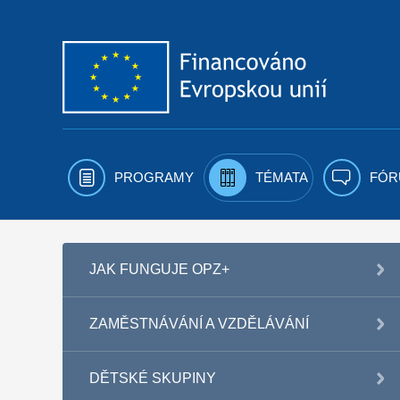
Přejít k obsahu
PROGRAMY
TÉMATA
FÓR
JAK FUNGUJE OPZ+
ZAMĚSTNÁVÁNÍ A VZDĚLÁVÁNÍ
DĚTSKÉ SKUPINY