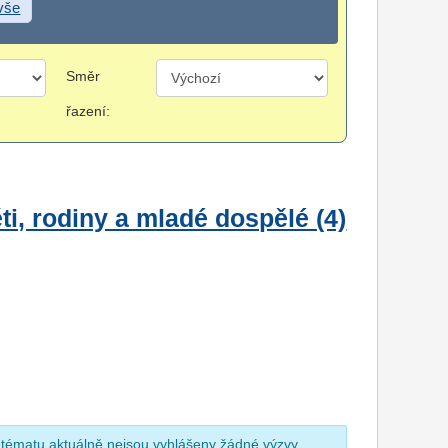
 vše
Směr
řazení:
i, rodiny a mladé dospělé (4)
 tématu aktuálně nejsou vyhlášeny žádné výzvy.