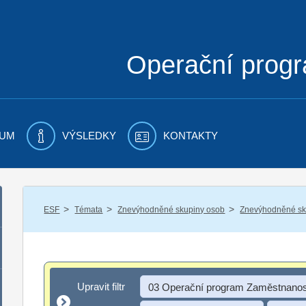
Operační prog
UM
VÝSLEDKY
KONTAKTY
/
/
/
ESF
Témata
Znevýhodněné skupiny osob
Znevýhodněné sku
Upravit filtr
Upravit filtr
03 Operační program Zaměstnanos