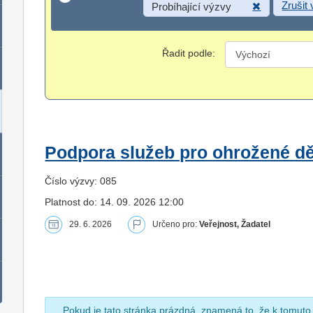
Zrušit
Probíhající výzvy
Řadit podle:
Podpora služeb pro ohrožené dět
Číslo výzvy: 085
Platnost do: 14. 09. 2026 12:00
29. 6. 2026
Určeno pro:
Veřejnost, Žadatel
Pokud je tato stránka prázdná, znamená to, že k tomuto