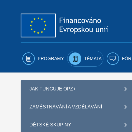
Přejít k obsahu
PROGRAMY
TÉMATA
FÓR
JAK FUNGUJE OPZ+
ZAMĚSTNÁVÁNÍ A VZDĚLÁVÁNÍ
DĚTSKÉ SKUPINY