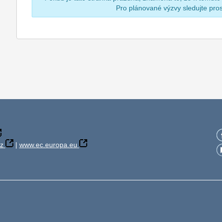
Pro plánované výzvy sledujte pr
z
|
www.ec.europa.eu