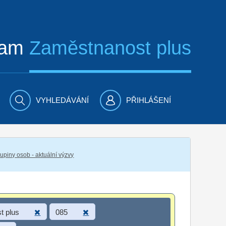
ram
Zaměstnanost plus
VYHLEDÁVÁNÍ
PŘIHLÁŠENÍ
piny osob - aktuální výzvy
t plus
085