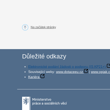
Na začátek stránky
Důležité odkazy
Elektronické podání žádosti o podporu (IS KP21+)
Související weby:
www.dotaceeu.cz
|
www.opjak.c
Kariéra