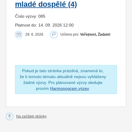
mladé dospělé (4)
Číslo výzvy: 085
Platnost do: 14. 09. 2026 12:00
29. 6. 2026
Určeno pro:
Veřejnost, Žadatel
Pokud je tato stránka prázdná, znamená to,
že k tomuto tématu aktuálně nejsou vyhlášeny
žádné výzvy. Pro plánované výzvy sledujte
prosím
Harmonogram výzev
.
Na začátek stránky