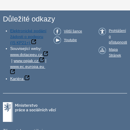
Důležité odkazy
Elektronické podání
Prohlášení
Větší šance
žádosti o podporu
o
Youtube
(IS KP21+)
přístupnosti
Související weby:
Mapa
www.dotaceeu.cz
Stránek
|
www.opjak.cz
|
www.ec.europa.eu
Kariéra