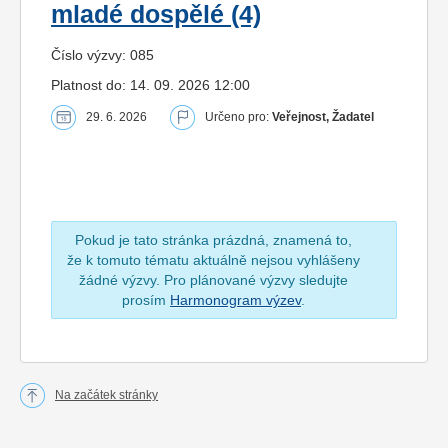
mladé dospělé (4)
Číslo výzvy: 085
Platnost do: 14. 09. 2026 12:00
29. 6. 2026
Určeno pro:
Veřejnost, Žadatel
Pokud je tato stránka prázdná, znamená to,
že k tomuto tématu aktuálně nejsou vyhlášeny
žádné výzvy. Pro plánované výzvy sledujte
prosím
Harmonogram výzev
.
Na začátek stránky