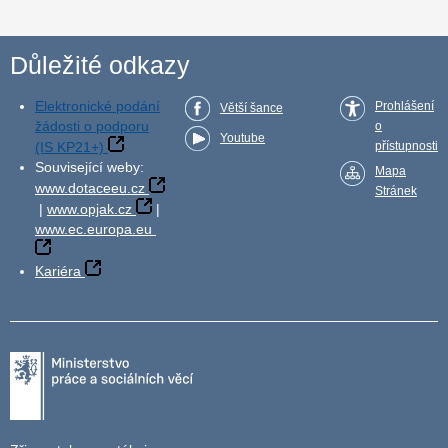
Důležité odkazy
Elektronické podání
Prohlášení
Větší šance
žádosti o podporu
o
Youtube
(IS KP21+)
přístupnosti
Související weby:
Mapa
www.dotaceeu.cz
Stránek
|
www.opjak.cz
|
www.ec.europa.eu
Kariéra