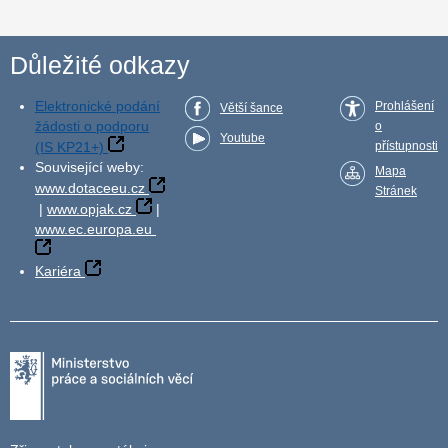
Důležité odkazy
Elektronické podání
Prohlášení
Větší šance
žádosti o podporu
o
Youtube
(IS KP21+)
přístupnosti
Související weby:
Mapa
www.dotaceeu.cz
Stránek
|
www.opjak.cz
|
www.ec.europa.eu
Kariéra