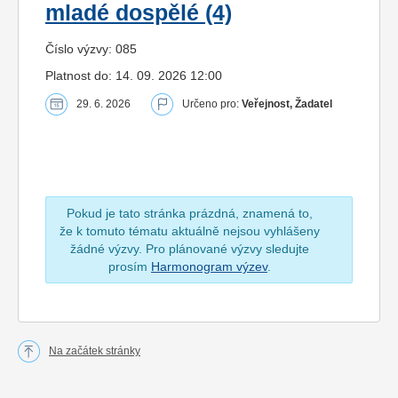
mladé dospělé (4)
Číslo výzvy: 085
Platnost do: 14. 09. 2026 12:00
29. 6. 2026
Určeno pro:
Veřejnost, Žadatel
Pokud je tato stránka prázdná, znamená to,
že k tomuto tématu aktuálně nejsou vyhlášeny
žádné výzvy. Pro plánované výzvy sledujte
prosím
Harmonogram výzev
.
Na začátek stránky