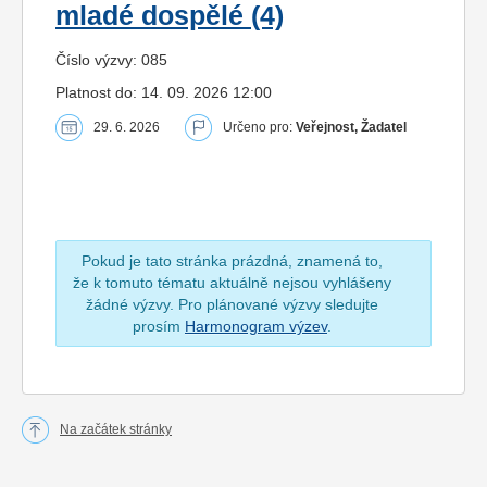
mladé dospělé (4)
Číslo výzvy: 085
Platnost do: 14. 09. 2026 12:00
29. 6. 2026
Určeno pro:
Veřejnost, Žadatel
Pokud je tato stránka prázdná, znamená to,
že k tomuto tématu aktuálně nejsou vyhlášeny
žádné výzvy. Pro plánované výzvy sledujte
prosím
Harmonogram výzev
.
Na začátek stránky