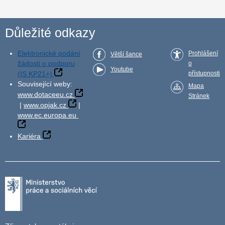
Důležité odkazy
Elektronické podání
Prohlášení
Větší šance
žádosti o podporu
o
Youtube
(IS KP21+)
přístupnosti
Související weby:
Mapa
www.dotaceeu.cz
Stránek
|
www.opjak.cz
|
www.ec.europa.eu
Kariéra