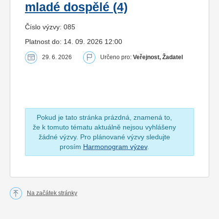
mladé dospělé (4)
Číslo výzvy: 085
Platnost do: 14. 09. 2026 12:00
29. 6. 2026
Určeno pro:
Veřejnost, Žadatel
Pokud je tato stránka prázdná, znamená to,
že k tomuto tématu aktuálně nejsou vyhlášeny
žádné výzvy. Pro plánované výzvy sledujte
prosím
Harmonogram výzev
.
Na začátek stránky