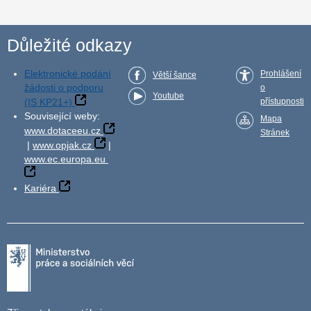
Důležité odkazy
Elektronické podání
Prohlášení
Větší šance
žádosti o podporu
o
Youtube
(IS KP21+)
přístupnosti
Související weby:
Mapa
www.dotaceeu.cz
Stránek
|
www.opjak.cz
|
www.ec.europa.eu
Kariéra