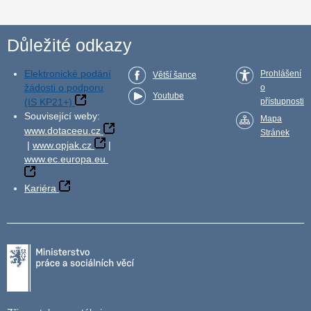
Důležité odkazy
Elektronické podání
Prohlášení
Větší šance
žádosti o podporu
o
Youtube
(IS KP21+)
přístupnosti
Související weby:
Mapa
www.dotaceeu.cz
Stránek
|
www.opjak.cz
|
www.ec.europa.eu
Kariéra