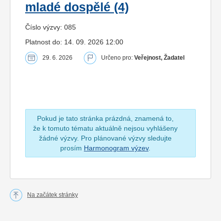
mladé dospělé (4)
Číslo výzvy: 085
Platnost do: 14. 09. 2026 12:00
29. 6. 2026
Určeno pro:
Veřejnost, Žadatel
Pokud je tato stránka prázdná, znamená to,
že k tomuto tématu aktuálně nejsou vyhlášeny
žádné výzvy. Pro plánované výzvy sledujte
prosím
Harmonogram výzev
.
Na začátek stránky