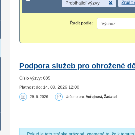
Zrušit
Probíhající výzvy
Řadit podle:
Podpora služeb pro ohrožené dět
Číslo výzvy: 085
Platnost do: 14. 09. 2026 12:00
29. 6. 2026
Určeno pro:
Veřejnost, Žadatel
Pokud je tato stránka prázdná, znamená to, že k tomuto