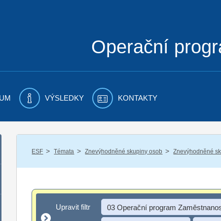
Operační prog
UM
VÝSLEDKY
KONTAKTY
/
/
/
ESF
Témata
Znevýhodněné skupiny osob
Znevýhodněné sku
Upravit filtr
Upravit filtr
03 Operační program Zaměstnanos