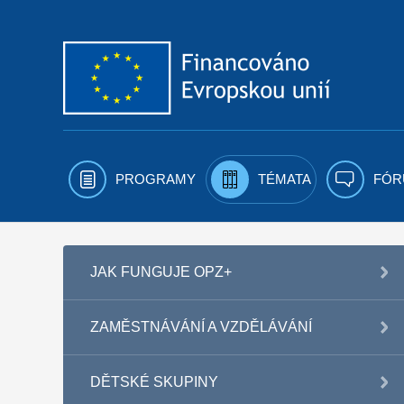
Přejít k obsahu
PROGRAMY
TÉMATA
FÓR
JAK FUNGUJE OPZ+
ZAMĚSTNÁVÁNÍ A VZDĚLÁVÁNÍ
DĚTSKÉ SKUPINY