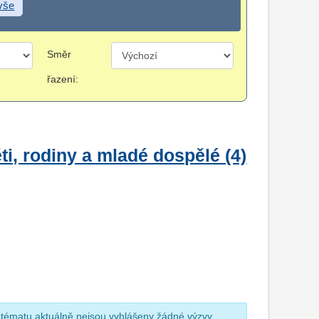
 vše
Směr
řazení:
i, rodiny a mladé dospělé (4)
 tématu aktuálně nejsou vyhlášeny žádné výzvy.