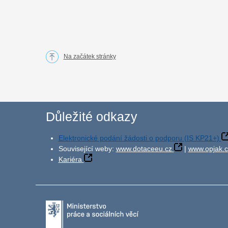
Na začátek stránky
Důležité odkazy
Elektronické podání žádosti o podporu (IS KP21+)
Související weby:
www.dotaceeu.cz
|
www.opjak.c
Kariéra