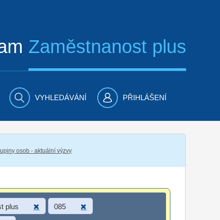
ram
Zaměstnanost plus
VYHLEDÁVÁNÍ
PŘIHLÁŠENÍ
piny osob - aktuální výzvy
t plus
085