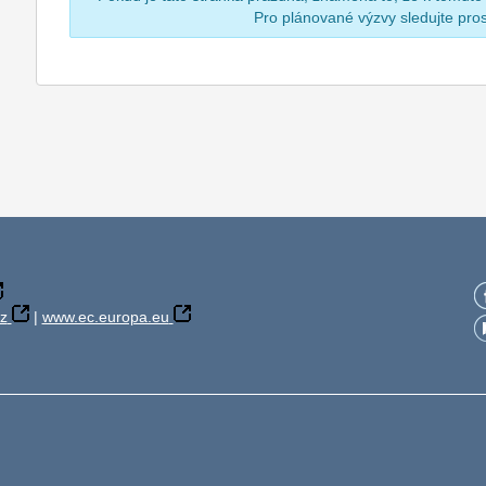
Pro plánované výzvy sledujte pr
z
|
www.ec.europa.eu