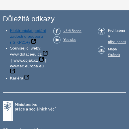
Důležité odkazy
Elektronické podání
Prohlášení
Větší šance
žádosti o podporu
o
Youtube
(IS KP21+)
přístupnosti
Související weby:
Mapa
www.dotaceeu.cz
Stránek
|
www.opjak.cz
|
www.ec.europa.eu
Kariéra