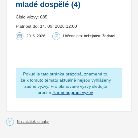
mladé dospělé (4)
Číslo výzvy: 085
Platnost do: 14. 09. 2026 12:00
29. 6. 2026
Určeno pro:
Veřejnost, Žadatel
Pokud je tato stránka prázdná, znamená to,
že k tomuto tématu aktuálně nejsou vyhlášeny
žádné výzvy. Pro plánované výzvy sledujte
prosím
Harmonogram výzev
.
Na začátek stránky