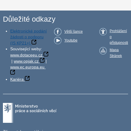
Důležité odkazy
Elektronické podání
Prohlášení
Větší šance
žádosti o podporu
o
Youtube
(IS KP21+)
přístupnosti
Související weby:
Mapa
www.dotaceeu.cz
Stránek
|
www.opjak.cz
|
www.ec.europa.eu
Kariéra