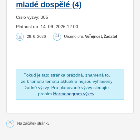
mladé dospělé (4)
Číslo výzvy: 085
Platnost do: 14. 09. 2026 12:00
29. 6. 2026
Určeno pro:
Veřejnost, Žadatel
Pokud je tato stránka prázdná, znamená to,
že k tomuto tématu aktuálně nejsou vyhlášeny
žádné výzvy. Pro plánované výzvy sledujte
prosím
Harmonogram výzev
.
Na začátek stránky