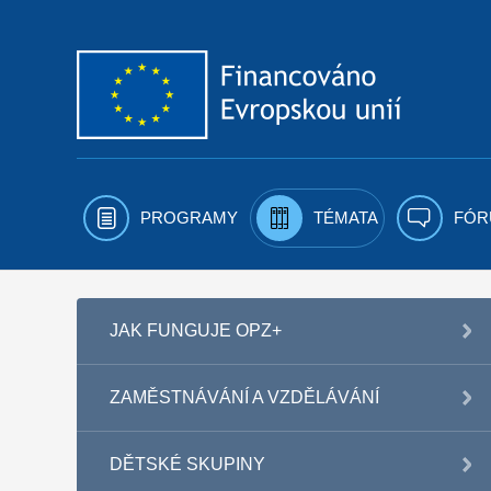
Přejít k obsahu
PROGRAMY
TÉMATA
FÓR
JAK FUNGUJE OPZ+
ZAMĚSTNÁVÁNÍ A VZDĚLÁVÁNÍ
DĚTSKÉ SKUPINY