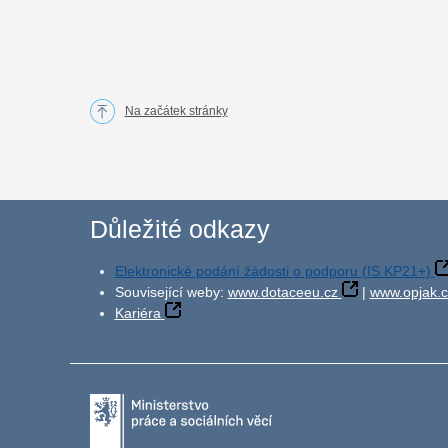
Na začátek stránky
Důležité odkazy
Elektronické podání žádosti o podporu (IS KP21+)
Související weby:
www.dotaceeu.cz
|
www.opjak.c
Kariéra