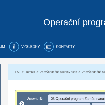
Operační prog
UM
VÝSLEDKY
KONTAKTY
/
/
/
ESF
Témata
Znevýhodněné skupiny osob
Znevýhodněné sku
Upravit filtr
Upravit filtr
03 Operační program Zaměstnanos