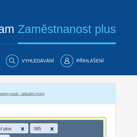
ram
Zaměstnanost plus
VYHLEDÁVÁNÍ
PŘIHLÁŠENÍ
piny osob - aktuální výzvy
t plus
085