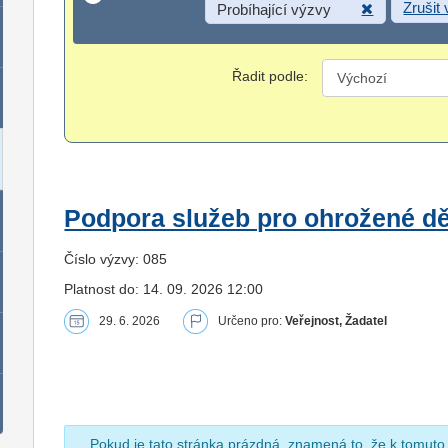
Zrušit
Probíhající výzvy
Řadit podle:
Podpora služeb pro ohrožené dět
Číslo výzvy: 085
Platnost do: 14. 09. 2026 12:00
29. 6. 2026
Určeno pro:
Veřejnost, Žadatel
Pokud je tato stránka prázdná, znamená to, že k tomuto