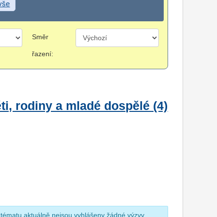
 vše
Směr
řazení:
i, rodiny a mladé dospělé (4)
 tématu aktuálně nejsou vyhlášeny žádné výzvy.