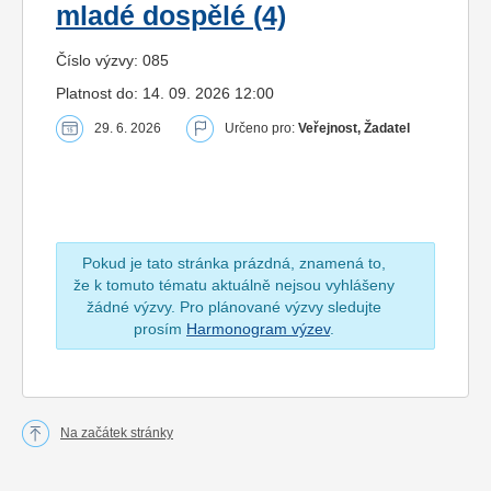
mladé dospělé (4)
Číslo výzvy: 085
Platnost do: 14. 09. 2026 12:00
29. 6. 2026
Určeno pro:
Veřejnost, Žadatel
Pokud je tato stránka prázdná, znamená to,
že k tomuto tématu aktuálně nejsou vyhlášeny
žádné výzvy. Pro plánované výzvy sledujte
prosím
Harmonogram výzev
.
Na začátek stránky