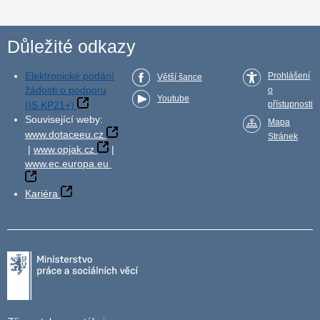
Důležité odkazy
Elektronické podání
Prohlášení
Větší šance
žádosti o podporu
o
Youtube
(IS KP21+)
přístupnosti
Související weby:
Mapa
www.dotaceeu.cz
Stránek
|
www.opjak.cz
|
www.ec.europa.eu
Kariéra