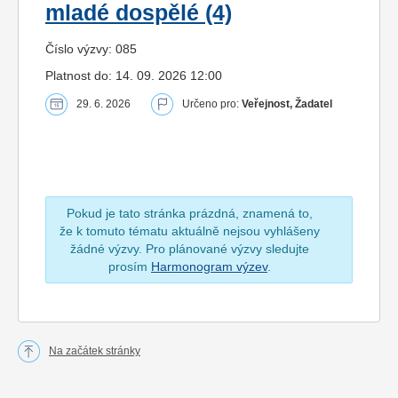
mladé dospělé (4)
Číslo výzvy: 085
Platnost do: 14. 09. 2026 12:00
29. 6. 2026
Určeno pro:
Veřejnost, Žadatel
Pokud je tato stránka prázdná, znamená to,
že k tomuto tématu aktuálně nejsou vyhlášeny
žádné výzvy. Pro plánované výzvy sledujte
prosím
Harmonogram výzev
.
Na začátek stránky