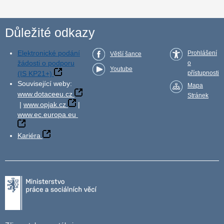
Důležité odkazy
Elektronické podání
Prohlášení
Větší šance
žádosti o podporu
o
Youtube
(IS KP21+)
přístupnosti
Související weby:
Mapa
www.dotaceeu.cz
Stránek
|
www.opjak.cz
|
www.ec.europa.eu
Kariéra