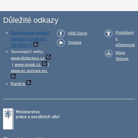
Důležité odkazy
Elektronické podání
Prohlášení
Větší šance
žádosti o podporu
o
Youtube
(IS KP21+)
přístupnosti
Související weby:
Mapa
www.dotaceeu.cz
Stránek
|
www.opjak.cz
|
www.ec.europa.eu
Kariéra