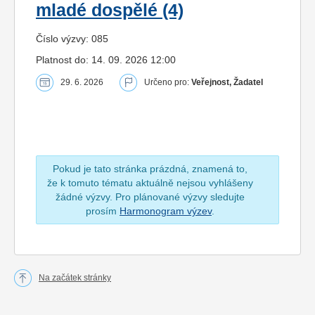
mladé dospělé (4)
Číslo výzvy: 085
Platnost do: 14. 09. 2026 12:00
29. 6. 2026
Určeno pro:
Veřejnost, Žadatel
Pokud je tato stránka prázdná, znamená to,
že k tomuto tématu aktuálně nejsou vyhlášeny
žádné výzvy. Pro plánované výzvy sledujte
prosím
Harmonogram výzev
.
Na začátek stránky