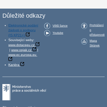
Důležité odkazy
Elektronické podání
Prohlášení
Větší šance
žádosti o podporu
o
Youtube
(IS KP21+)
přístupnosti
Související weby:
Mapa
www.dotaceeu.cz
Stránek
|
www.opjak.cz
|
www.ec.europa.eu
Kariéra