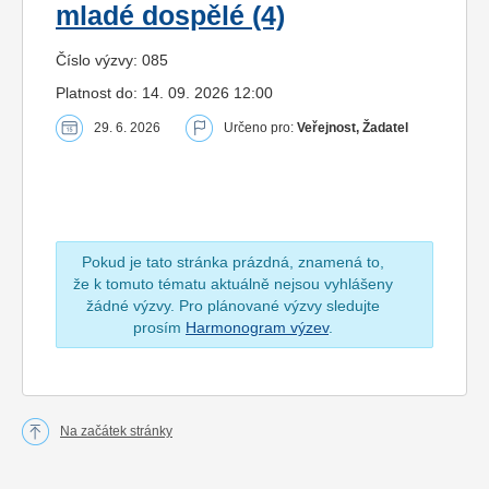
mladé dospělé (4)
Číslo výzvy: 085
Platnost do: 14. 09. 2026 12:00
29. 6. 2026
Určeno pro:
Veřejnost, Žadatel
Pokud je tato stránka prázdná, znamená to,
že k tomuto tématu aktuálně nejsou vyhlášeny
žádné výzvy. Pro plánované výzvy sledujte
prosím
Harmonogram výzev
.
Na začátek stránky