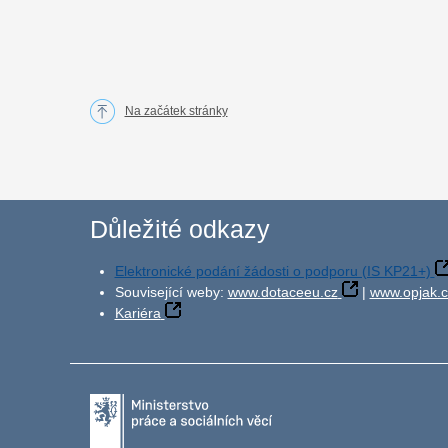
Na začátek stránky
Důležité odkazy
Elektronické podání žádosti o podporu (IS KP21+)
Související weby:
www.dotaceeu.cz
|
www.opjak.c
Kariéra