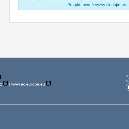
Pro plánované výzvy sledujte pr
z
|
www.ec.europa.eu