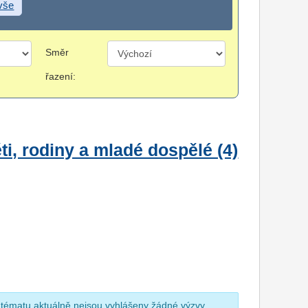
 vše
Směr
řazení:
i, rodiny a mladé dospělé (4)
 tématu aktuálně nejsou vyhlášeny žádné výzvy.