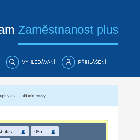
ram
Zaměstnanost plus
VYHLEDÁVÁNÍ
PŘIHLÁŠENÍ
piny osob - aktuální výzvy
t plus
085