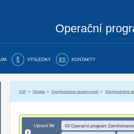
Operační prog
UM
VÝSLEDKY
KONTAKTY
/
/
/
ESF
Témata
Znevýhodněné skupiny osob
Znevýhodněné sku
Upravit filtr
Upravit filtr
03 Operační program Zaměstnanos