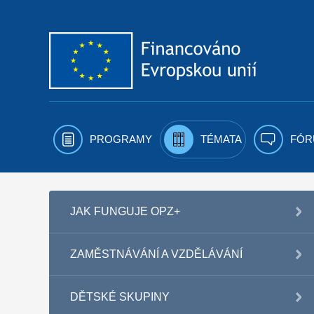
Přejít k obsahu
PROGRAMY
TÉMATA
FÓR
JAK FUNGUJE OPZ+
ZAMĚSTNÁVÁNÍ A VZDĚLÁVÁNÍ
DĚTSKÉ SKUPINY