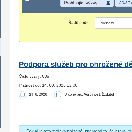
Zrušit
Probíhající výzvy
Řadit podle:
Podpora služeb pro ohrožené dět
Číslo výzvy: 085
Platnost do: 14. 09. 2026 12:00
29. 6. 2026
Určeno pro:
Veřejnost, Žadatel
Pokud je tato stránka prázdná, znamená to, že k tomuto