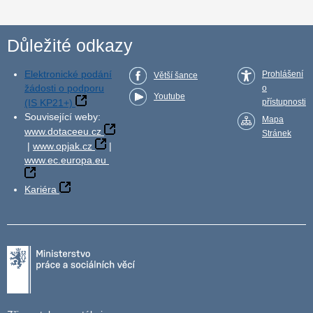
Důležité odkazy
Elektronické podání
Prohlášení
Větší šance
žádosti o podporu
o
Youtube
(IS KP21+)
přístupnosti
Související weby:
Mapa
www.dotaceeu.cz
Stránek
|
www.opjak.cz
|
www.ec.europa.eu
Kariéra