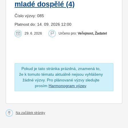
mladé dospělé (4)
Číslo výzvy: 085
Platnost do: 14. 09. 2026 12:00
29. 6. 2026
Určeno pro:
Veřejnost, Žadatel
Pokud je tato stránka prázdná, znamená to,
že k tomuto tématu aktuálně nejsou vyhlášeny
žádné výzvy. Pro plánované výzvy sledujte
prosím
Harmonogram výzev
.
Na začátek stránky