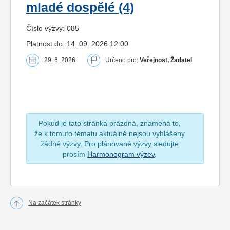
mladé dospělé (4)
Číslo výzvy: 085
Platnost do: 14. 09. 2026 12:00
29. 6. 2026
Určeno pro:
Veřejnost, Žadatel
Pokud je tato stránka prázdná, znamená to,
že k tomuto tématu aktuálně nejsou vyhlášeny
žádné výzvy. Pro plánované výzvy sledujte
prosím
Harmonogram výzev
.
Na začátek stránky