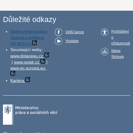
Důležité odkazy
Elektronické podání
Prohlášení
Větší šance
žádosti o podporu
o
Youtube
(IS KP21+)
přístupnosti
Související weby:
Mapa
www.dotaceeu.cz
Stránek
|
www.opjak.cz
|
www.ec.europa.eu
Kariéra