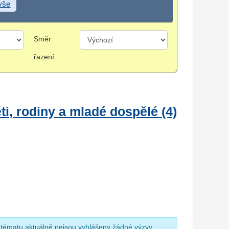
 vše
Směr
řazení:
i, rodiny a mladé dospělé (4)
 tématu aktuálně nejsou vyhlášeny žádné výzvy.