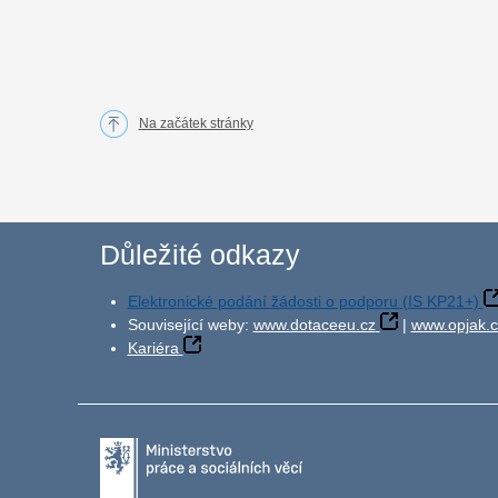
Na začátek stránky
Důležité odkazy
Elektronické podání žádosti o podporu (IS KP21+)
Související weby:
www.dotaceeu.cz
|
www.opjak.c
Kariéra