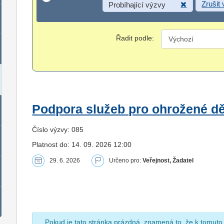
Zrušit
Probíhající výzvy
Řadit podle:
Podpora služeb pro ohrožené dět
Číslo výzvy: 085
Platnost do: 14. 09. 2026 12:00
29. 6. 2026
Určeno pro:
Veřejnost, Žadatel
Pokud je tato stránka prázdná, znamená to, že k tomuto