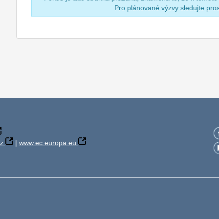
Pro plánované výzvy sledujte pr
z
|
www.ec.europa.eu