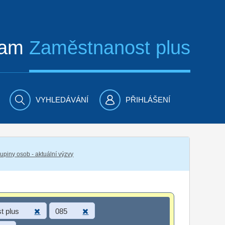
ram
Zaměstnanost plus
VYHLEDÁVÁNÍ
PŘIHLÁŠENÍ
piny osob - aktuální výzvy
t plus
085