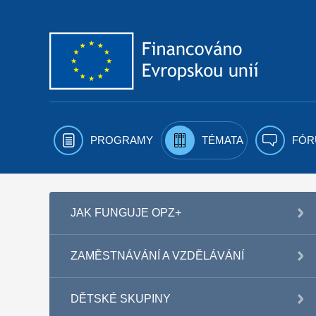
Přejít k obsahu
PROGRAMY
TÉMATA
FÓR
JAK FUNGUJE OPZ+
ZAMĚSTNÁVÁNÍ A VZDĚLÁVÁNÍ
DĚTSKÉ SKUPINY