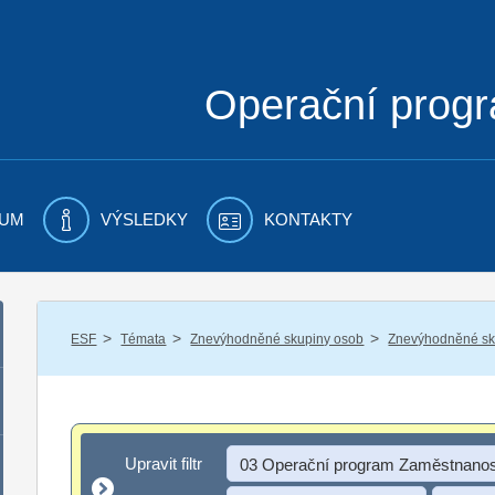
Operační prog
UM
VÝSLEDKY
KONTAKTY
/
/
/
ESF
Témata
Znevýhodněné skupiny osob
Znevýhodněné sku
Upravit filtr
Upravit filtr
03 Operační program Zaměstnanos