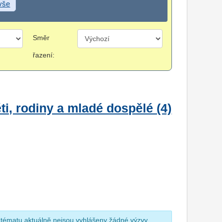
 vše
Směr
řazení:
i, rodiny a mladé dospělé (4)
 tématu aktuálně nejsou vyhlášeny žádné výzvy.