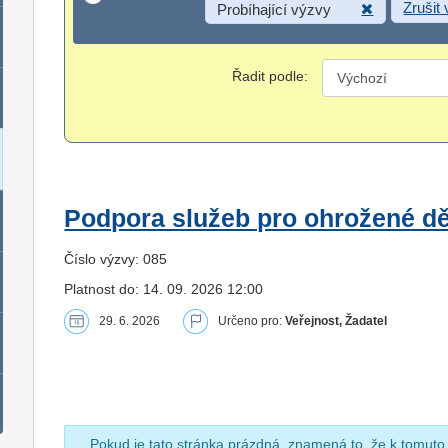
Zrušit
Probíhající výzvy
Řadit podle:
Podpora služeb pro ohrožené dět
Číslo výzvy: 085
Platnost do: 14. 09. 2026 12:00
29. 6. 2026
Určeno pro:
Veřejnost, Žadatel
Pokud je tato stránka prázdná, znamená to, že k tomuto