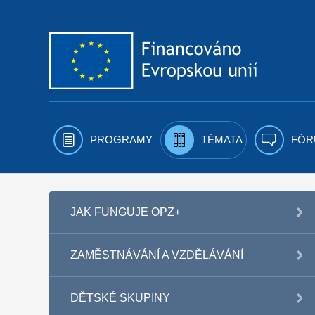
Přejít k obsahu
PROGRAMY
TÉMATA
FÓR
JAK FUNGUJE OPZ+
ZAMĚSTNÁVÁNÍ A VZDĚLÁVÁNÍ
DĚTSKÉ SKUPINY