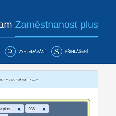
ram
Zaměstnanost plus
VYHLEDÁVÁNÍ
PŘIHLÁŠENÍ
piny osob - aktuální výzvy
t plus
085