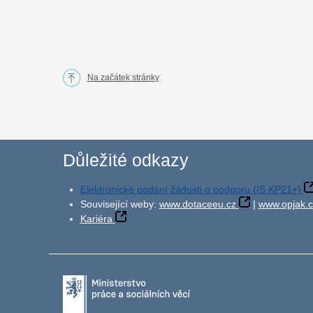
Na začátek stránky
Důležité odkazy
Elektronické podání žádosti o podporu (IS KP21+)
Související weby:
www.dotaceeu.cz
|
www.opjak.c
Kariéra