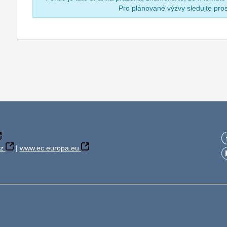
Pro plánované výzvy sledujte pr
z
|
www.ec.europa.eu