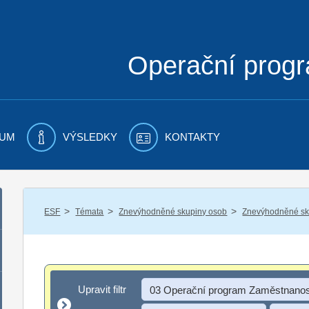
Operační prog
UM
VÝSLEDKY
KONTAKTY
/
/
/
ESF
Témata
Znevýhodněné skupiny osob
Znevýhodněné sku
Upravit filtr
Upravit filtr
03 Operační program Zaměstnanos