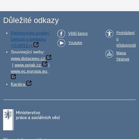
Důležité odkazy
Elektronické podání
Prohlášení
Větší šance
žádosti o podporu
o
Youtube
(IS KP21+)
přístupnosti
Související weby:
Mapa
www.dotaceeu.cz
Stránek
|
www.opjak.cz
|
www.ec.europa.eu
Kariéra