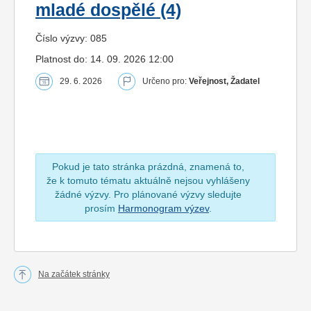
mladé dospělé (4)
Číslo výzvy: 085
Platnost do: 14. 09. 2026 12:00
29. 6. 2026
Určeno pro:
Veřejnost, Žadatel
Pokud je tato stránka prázdná, znamená to,
že k tomuto tématu aktuálně nejsou vyhlášeny
žádné výzvy. Pro plánované výzvy sledujte
prosím
Harmonogram výzev
.
Na začátek stránky