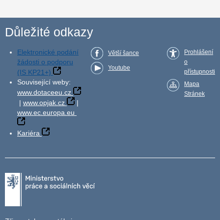
Důležité odkazy
Elektronické podání
Prohlášení
Větší šance
žádosti o podporu
o
Youtube
(IS KP21+)
přístupnosti
Související weby:
Mapa
www.dotaceeu.cz
Stránek
|
www.opjak.cz
|
www.ec.europa.eu
Kariéra