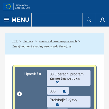
Přejít k obsahu
MENU
/
/
/
ESF
Témata
Znevýhodněné skupiny osob
Znevýhodněné skupiny osob - aktuální výzvy
Upravit filtr
Upravit filtr
03 Operační program
Zaměstnanost plus
085
Probíhající výzvy