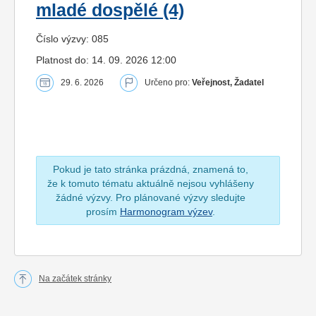
mladé dospělé (4)
Číslo výzvy: 085
Platnost do: 14. 09. 2026 12:00
29. 6. 2026
Určeno pro:
Veřejnost, Žadatel
Pokud je tato stránka prázdná, znamená to,
že k tomuto tématu aktuálně nejsou vyhlášeny
žádné výzvy. Pro plánované výzvy sledujte
prosím
Harmonogram výzev
.
Na začátek stránky