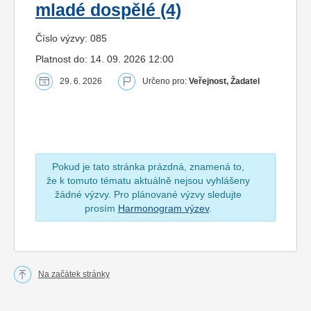
mladé dospělé (4)
Číslo výzvy: 085
Platnost do: 14. 09. 2026 12:00
29. 6. 2026
Určeno pro:
Veřejnost, Žadatel
Pokud je tato stránka prázdná, znamená to,
že k tomuto tématu aktuálně nejsou vyhlášeny
žádné výzvy. Pro plánované výzvy sledujte
prosím
Harmonogram výzev
.
Na začátek stránky