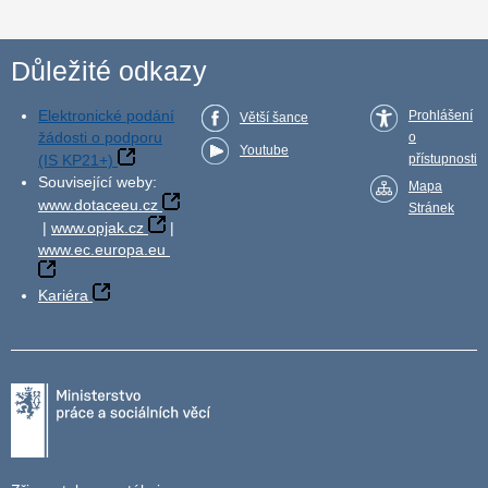
Důležité odkazy
Elektronické podání
Prohlášení
Větší šance
žádosti o podporu
o
Youtube
(IS KP21+)
přístupnosti
Související weby:
Mapa
www.dotaceeu.cz
Stránek
|
www.opjak.cz
|
www.ec.europa.eu
Kariéra