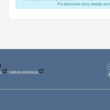
Pro plánované výzvy sledujte pr
z
|
www.ec.europa.eu