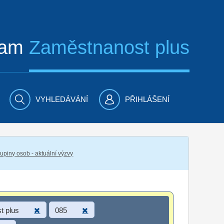
ram
Zaměstnanost plus
VYHLEDÁVÁNÍ
PŘIHLÁŠENÍ
piny osob - aktuální výzvy
t plus
085