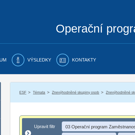
Operační prog
UM
VÝSLEDKY
KONTAKTY
/
/
/
ESF
Témata
Znevýhodněné skupiny osob
Znevýhodněné sku
Upravit filtr
Upravit filtr
03 Operační program Zaměstnanos