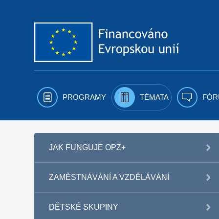
Přejít k obsahu
PROGRAMY
TÉMATA
FÓR
JAK FUNGUJE OPZ+
ZAMĚSTNÁVÁNÍ A VZDĚLÁVÁNÍ
DĚTSKÉ SKUPINY