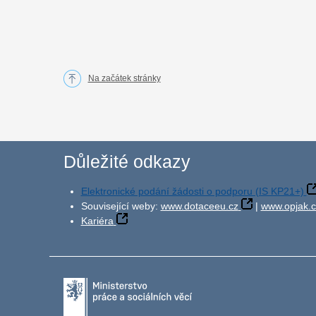
Na začátek stránky
Důležité odkazy
Elektronické podání žádosti o podporu (IS KP21+)
Související weby:
www.dotaceeu.cz
|
www.opjak.c
Kariéra