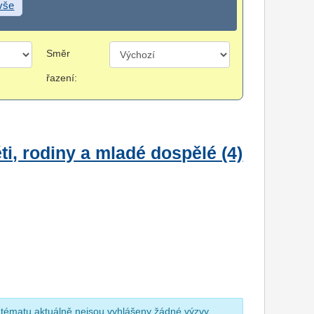
 vše
Směr
řazení:
i, rodiny a mladé dospělé (4)
 tématu aktuálně nejsou vyhlášeny žádné výzvy.