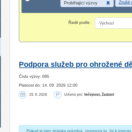
Zrušit
Probíhající výzvy
Řadit podle:
Podpora služeb pro ohrožené dět
Číslo výzvy: 085
Platnost do: 14. 09. 2026 12:00
29. 6. 2026
Určeno pro:
Veřejnost, Žadatel
Pokud je tato stránka prázdná, znamená to, že k tomuto