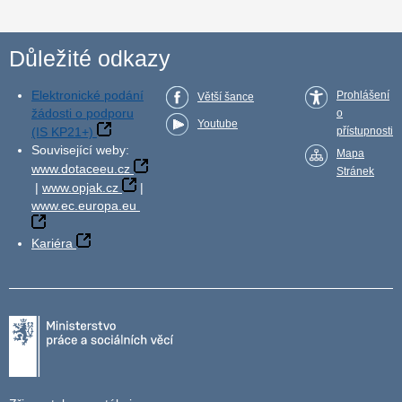
Důležité odkazy
Elektronické podání
Prohlášení
Větší šance
žádosti o podporu
o
Youtube
(IS KP21+)
přístupnosti
Související weby:
Mapa
www.dotaceeu.cz
Stránek
|
www.opjak.cz
|
www.ec.europa.eu
Kariéra