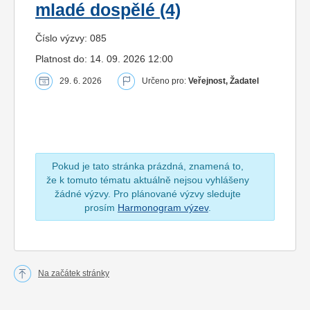
mladé dospělé (4)
Číslo výzvy: 085
Platnost do: 14. 09. 2026 12:00
29. 6. 2026
Určeno pro:
Veřejnost, Žadatel
Pokud je tato stránka prázdná, znamená to,
že k tomuto tématu aktuálně nejsou vyhlášeny
žádné výzvy. Pro plánované výzvy sledujte
prosím
Harmonogram výzev
.
Na začátek stránky