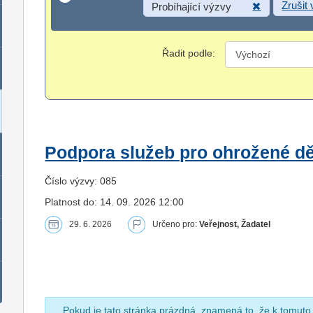
Zrušit
Probíhající výzvy
Řadit podle:
Podpora služeb pro ohrožené dět
Číslo výzvy: 085
Platnost do: 14. 09. 2026 12:00
29. 6. 2026
Určeno pro:
Veřejnost, Žadatel
Pokud je tato stránka prázdná, znamená to, že k tomuto