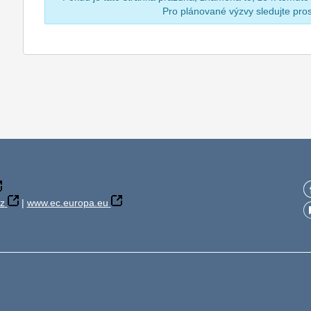
Pro plánované výzvy sledujte pr
z
|
www.ec.europa.eu