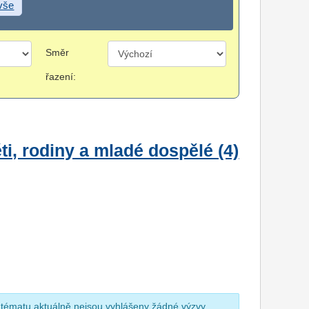
 vše
Směr
řazení:
i, rodiny a mladé dospělé (4)
 tématu aktuálně nejsou vyhlášeny žádné výzvy.