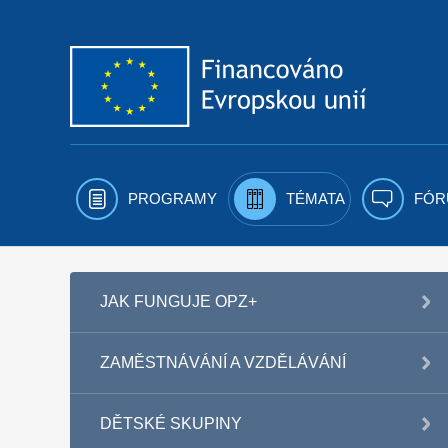
Přejít k obsahu
PROGRAMY
TÉMATA
FÓR
JAK FUNGUJE OPZ+
ZAMĚSTNÁVÁNÍ A VZDĚLÁVÁNÍ
DĚTSKÉ SKUPINY