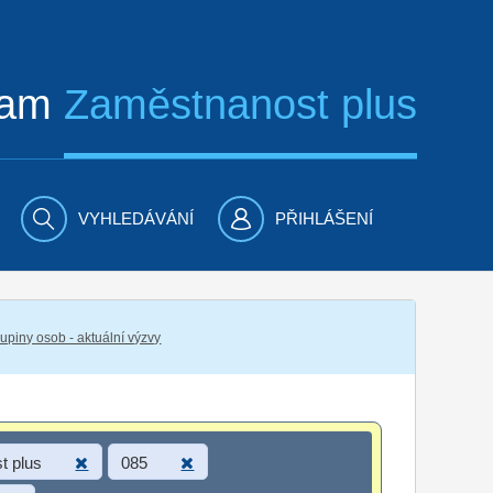
ram
Zaměstnanost plus
VYHLEDÁVÁNÍ
PŘIHLÁŠENÍ
piny osob - aktuální výzvy
t plus
085