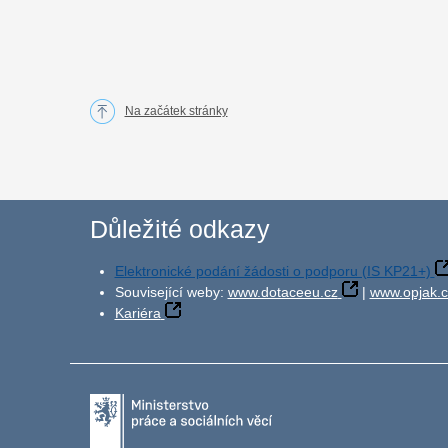
Na začátek stránky
Důležité odkazy
Elektronické podání žádosti o podporu (IS KP21+)
Související weby:
www.dotaceeu.cz
|
www.opjak.c
Kariéra