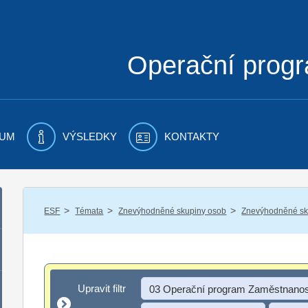
Operační prog
UM
VÝSLEDKY
KONTAKTY
/
/
/
ESF
Témata
Znevýhodněné skupiny osob
Znevýhodněné sku
Upravit filtr
Upravit filtr
03 Operační program Zaměstnanos