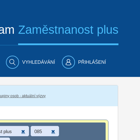
ram
Zaměstnanost plus
VYHLEDÁVÁNÍ
PŘIHLÁŠENÍ
piny osob - aktuální výzvy
t plus
085