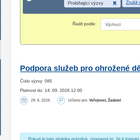
Zrušit
Probíhající výzvy
Řadit podle:
Podpora služeb pro ohrožené dět
Číslo výzvy: 085
Platnost do: 14. 09. 2026 12:00
29. 6. 2026
Určeno pro:
Veřejnost, Žadatel
Pokud je tato stránka prázdná, znamená to, že k tomuto