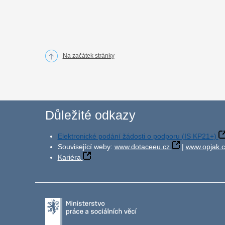
Na začátek stránky
Důležité odkazy
Elektronické podání žádosti o podporu (IS KP21+)
Související weby:
www.dotaceeu.cz
|
www.opjak.c
Kariéra