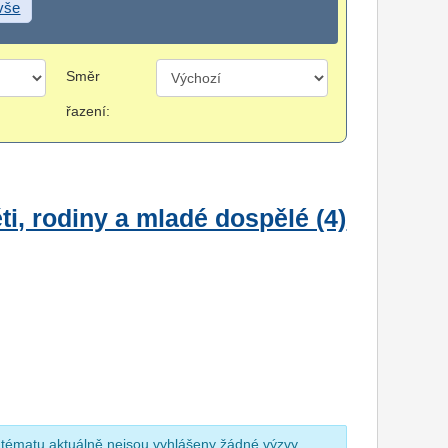
 vše
Směr
řazení:
i, rodiny a mladé dospělé (4)
 tématu aktuálně nejsou vyhlášeny žádné výzvy.