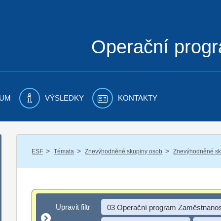
Operační prog
UM
VÝSLEDKY
KONTAKTY
/
/
/
ESF
Témata
Znevýhodněné skupiny osob
Znevýhodněné sku
Upravit filtr
Upravit filtr
03 Operační program Zaměstnanos