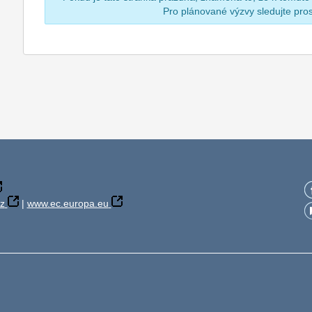
Pro plánované výzvy sledujte pr
z
|
www.ec.europa.eu