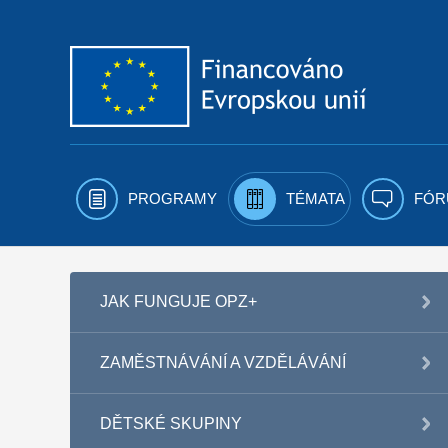
Přejít k obsahu
PROGRAMY
TÉMATA
FÓR
JAK FUNGUJE OPZ+
ZAMĚSTNÁVÁNÍ A VZDĚLÁVÁNÍ
DĚTSKÉ SKUPINY