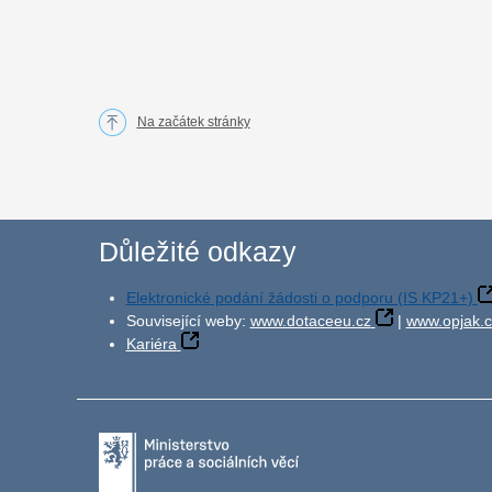
Na začátek stránky
Důležité odkazy
Elektronické podání žádosti o podporu (IS KP21+)
Související weby:
www.dotaceeu.cz
|
www.opjak.c
Kariéra