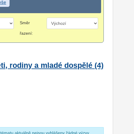
 vše
Směr
řazení:
i, rodiny a mladé dospělé (4)
 tématu aktuálně nejsou vyhlášeny žádné výzvy.