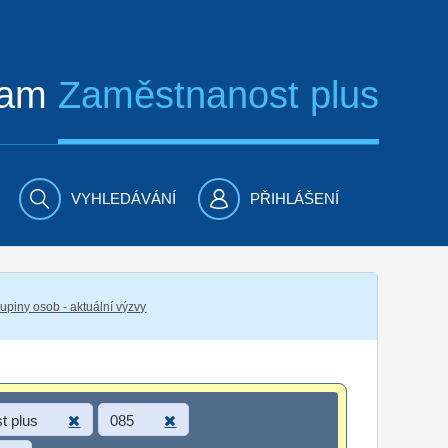
ram
Zaměstnanost plus
VYHLEDÁVÁNÍ
PŘIHLÁŠENÍ
piny osob - aktuální výzvy
t plus
085