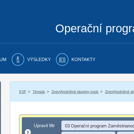
Operační prog
UM
VÝSLEDKY
KONTAKTY
/
/
/
ESF
Témata
Znevýhodněné skupiny osob
Znevýhodněné sku
Upravit filtr
Upravit filtr
03 Operační program Zaměstnanos