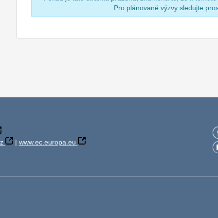
Pro plánované výzvy sledujte pr
z
|
www.ec.europa.eu