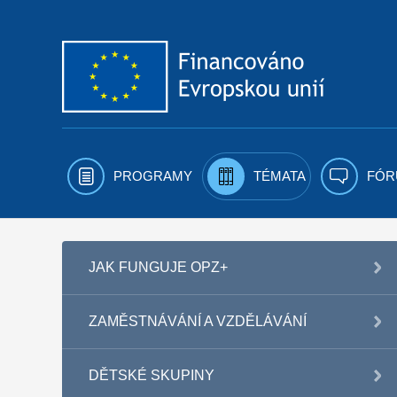
Přejít k obsahu
PROGRAMY
TÉMATA
FÓR
JAK FUNGUJE OPZ+
ZAMĚSTNÁVÁNÍ A VZDĚLÁVÁNÍ
DĚTSKÉ SKUPINY