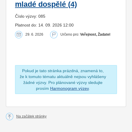
mladé dospělé (4)
Číslo výzvy: 085
Platnost do: 14. 09. 2026 12:00
29. 6. 2026
Určeno pro:
Veřejnost, Žadatel
Pokud je tato stránka prázdná, znamená to,
že k tomuto tématu aktuálně nejsou vyhlášeny
žádné výzvy. Pro plánované výzvy sledujte
prosím
Harmonogram výzev
.
Na začátek stránky