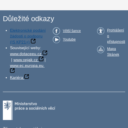
Důležité odkazy
Elektronické podání
Prohlášení
Větší šance
žádosti o podporu
o
Youtube
(IS KP21+)
přístupnosti
Související weby:
Mapa
www.dotaceeu.cz
Stránek
|
www.opjak.cz
|
www.ec.europa.eu
Kariéra