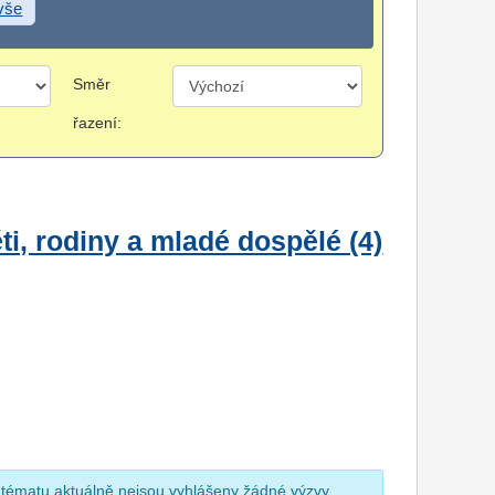
 vše
Směr
řazení:
i, rodiny a mladé dospělé (4)
 tématu aktuálně nejsou vyhlášeny žádné výzvy.