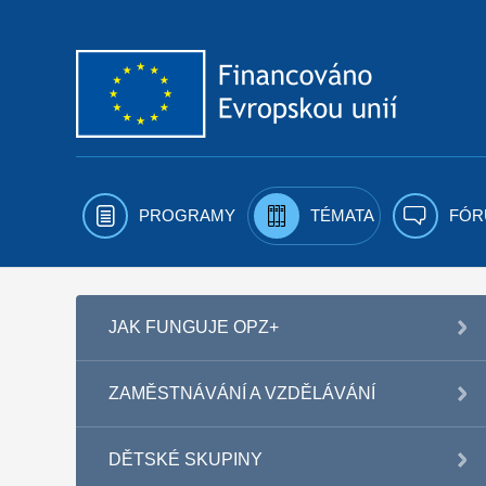
Přejít k obsahu
PROGRAMY
TÉMATA
FÓR
JAK FUNGUJE OPZ+
ZAMĚSTNÁVÁNÍ A VZDĚLÁVÁNÍ
DĚTSKÉ SKUPINY