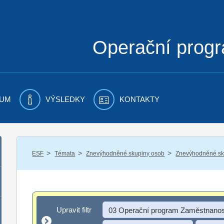
Operační prog
UM
VÝSLEDKY
KONTAKTY
/
/
/
ESF
Témata
Znevýhodněné skupiny osob
Znevýhodněné sku
Upravit filtr
Upravit filtr
03 Operační program Zaměstnanos