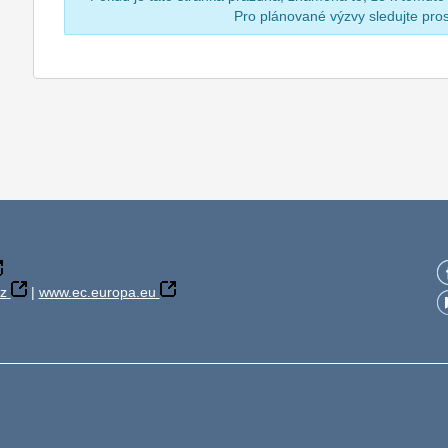
Pro plánované výzvy sledujte pr
z
|
www.ec.europa.eu