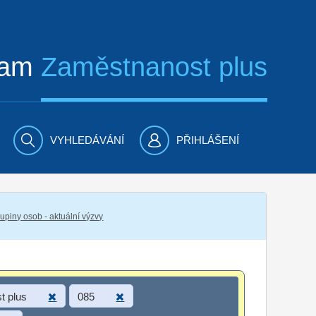
ram
Zaměstnanost plus
VYHLEDÁVÁNÍ
PŘIHLÁŠENÍ
piny osob - aktuální výzvy
t plus
085