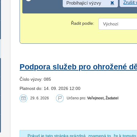
Zrušit
Probíhající výzvy
Řadit podle:
Podpora služeb pro ohrožené dět
Číslo výzvy: 085
Platnost do: 14. 09. 2026 12:00
29. 6. 2026
Určeno pro:
Veřejnost, Žadatel
Pokud je tato stránka prázdná, znamená to, že k tomuto