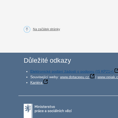
Na začátek stránky
Důležité odkazy
Elektronické podání žádosti o podporu (IS KP21+)
Související weby:
www.dotaceeu.cz
|
www.opjak.c
Kariéra