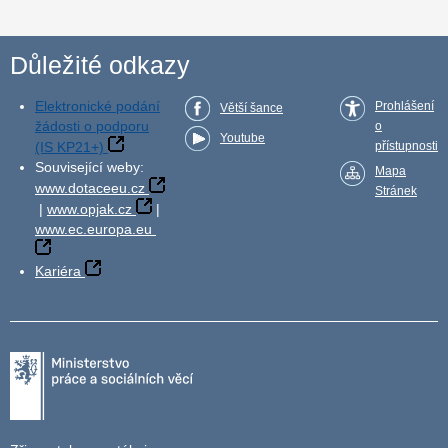
Důležité odkazy
Elektronické podání
Prohlášení
Větší šance
žádosti o podporu
o
Youtube
(IS KP21+)
přístupnosti
Související weby:
Mapa
www.dotaceeu.cz
Stránek
|
www.opjak.cz
|
www.ec.europa.eu
Kariéra