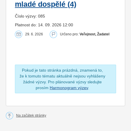
mladé dospělé (4)
Číslo výzvy: 085
Platnost do: 14. 09. 2026 12:00
29. 6. 2026
Určeno pro:
Veřejnost, Žadatel
Pokud je tato stránka prázdná, znamená to,
že k tomuto tématu aktuálně nejsou vyhlášeny
žádné výzvy. Pro plánované výzvy sledujte
prosím
Harmonogram výzev
.
Na začátek stránky