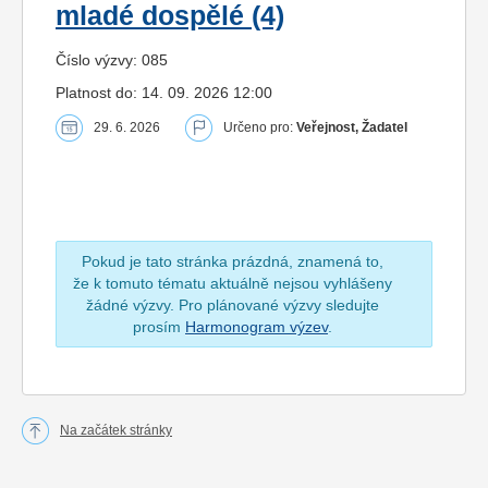
mladé dospělé (4)
Číslo výzvy: 085
Platnost do: 14. 09. 2026 12:00
29. 6. 2026
Určeno pro:
Veřejnost, Žadatel
Pokud je tato stránka prázdná, znamená to,
že k tomuto tématu aktuálně nejsou vyhlášeny
žádné výzvy. Pro plánované výzvy sledujte
prosím
Harmonogram výzev
.
Na začátek stránky