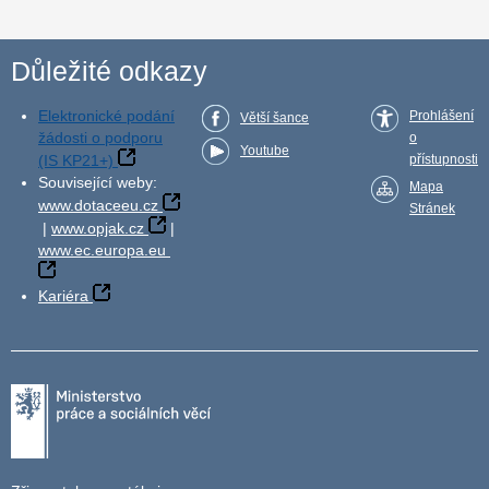
Důležité odkazy
Elektronické podání
Prohlášení
Větší šance
žádosti o podporu
o
Youtube
(IS KP21+)
přístupnosti
Související weby:
Mapa
www.dotaceeu.cz
Stránek
|
www.opjak.cz
|
www.ec.europa.eu
Kariéra