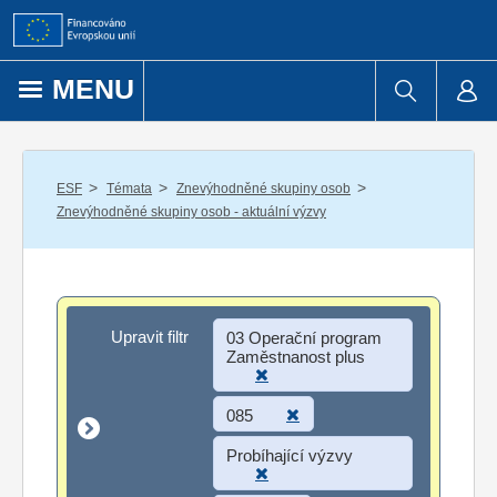
Přejít k obsahu
MENU
/
/
/
ESF
Témata
Znevýhodněné skupiny osob
Znevýhodněné skupiny osob - aktuální výzvy
Upravit filtr
Upravit filtr
03 Operační program
Zaměstnanost plus
085
Probíhající výzvy