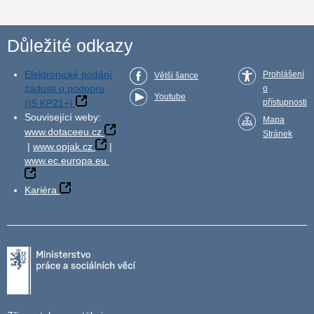
Důležité odkazy
Elektronické podání
Prohlášení
Větší šance
žádosti o podporu
o
Youtube
(IS KP21+)
přístupnosti
Související weby:
Mapa
www.dotaceeu.cz
Stránek
|
www.opjak.cz
|
www.ec.europa.eu
Kariéra