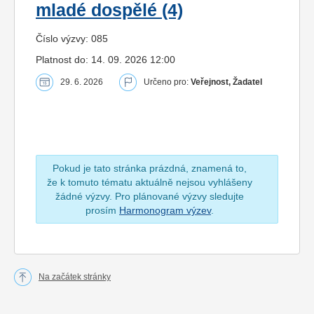
mladé dospělé (4)
Číslo výzvy: 085
Platnost do: 14. 09. 2026 12:00
29. 6. 2026
Určeno pro:
Veřejnost, Žadatel
Pokud je tato stránka prázdná, znamená to,
že k tomuto tématu aktuálně nejsou vyhlášeny
žádné výzvy. Pro plánované výzvy sledujte
prosím
Harmonogram výzev
.
Na začátek stránky