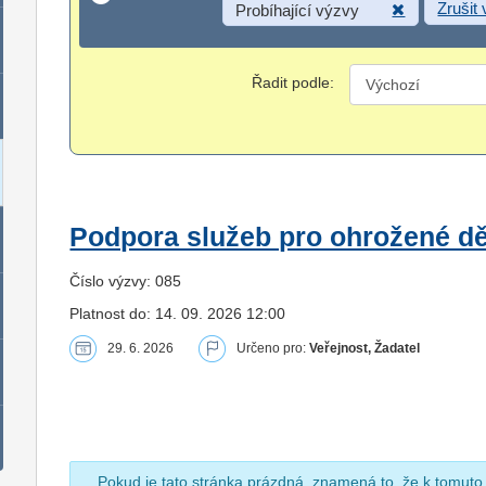
Zrušit
Probíhající výzvy
Řadit podle:
Podpora služeb pro ohrožené dět
Číslo výzvy: 085
Platnost do: 14. 09. 2026 12:00
29. 6. 2026
Určeno pro:
Veřejnost, Žadatel
Pokud je tato stránka prázdná, znamená to, že k tomuto