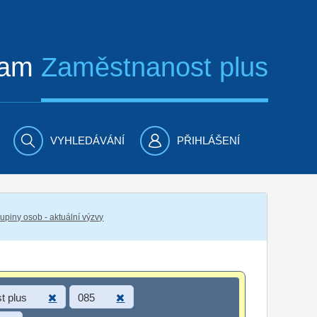
ram
Zaměstnanost plus
VYHLEDÁVÁNÍ
PŘIHLÁŠENÍ
piny osob - aktuální výzvy
t plus
085