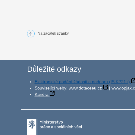
Na začátek stránky
Důležité odkazy
Elektronické podání žádosti o podporu (IS KP21+)
Související weby:
www.dotaceeu.cz
|
www.opjak.c
Kariéra