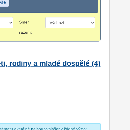
 vše
Směr
řazení:
i, rodiny a mladé dospělé (4)
 tématu aktuálně nejsou vyhlášeny žádné výzvy.