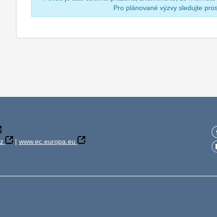
Pro plánované výzvy sledujte pr
z
|
www.ec.europa.eu