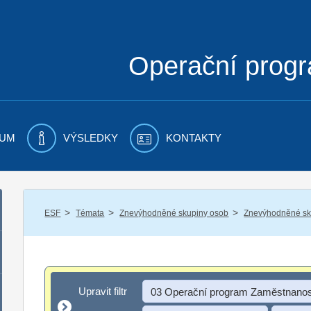
Operační prog
UM
VÝSLEDKY
KONTAKTY
/
/
/
ESF
Témata
Znevýhodněné skupiny osob
Znevýhodněné sku
Upravit filtr
Upravit filtr
03 Operační program Zaměstnanos