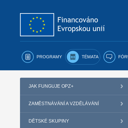
Přejít k obsahu
PROGRAMY
TÉMATA
FÓR
JAK FUNGUJE OPZ+
ZAMĚSTNÁVÁNÍ A VZDĚLÁVÁNÍ
DĚTSKÉ SKUPINY