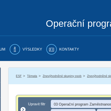
Operační prog
UM
VÝSLEDKY
KONTAKTY
/
/
/
ESF
Témata
Znevýhodněné skupiny osob
Znevýhodněné sku
Upravit filtr
Upravit filtr
03 Operační program Zaměstnanos