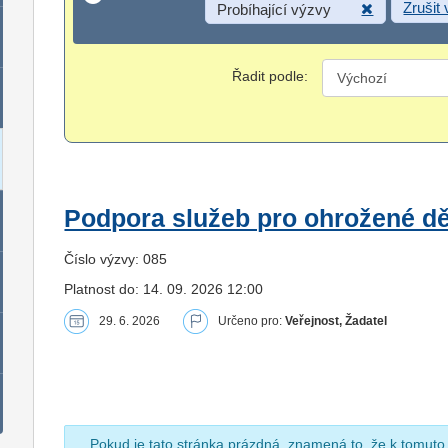
Zrušit
Probíhající výzvy
Řadit podle:
Podpora služeb pro ohrožené dět
Číslo výzvy: 085
Platnost do: 14. 09. 2026 12:00
29. 6. 2026
Určeno pro:
Veřejnost, Žadatel
Pokud je tato stránka prázdná, znamená to, že k tomuto