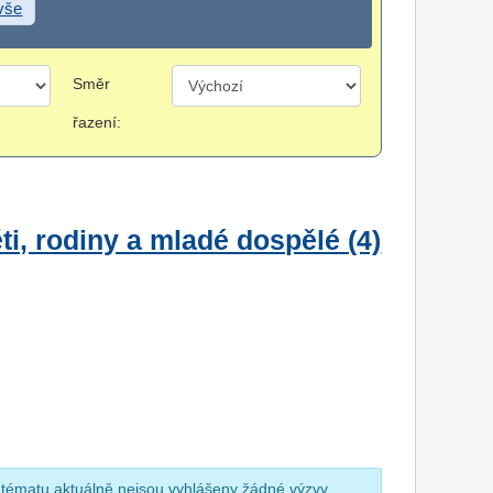
 vše
Směr
řazení:
i, rodiny a mladé dospělé (4)
 tématu aktuálně nejsou vyhlášeny žádné výzvy.