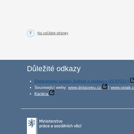
Na začátek stránky
Důležité odkazy
Elektronické podání žádosti o podporu (IS KP21+)
Související weby:
www.dotaceeu.cz
|
www.opjak.c
Kariéra