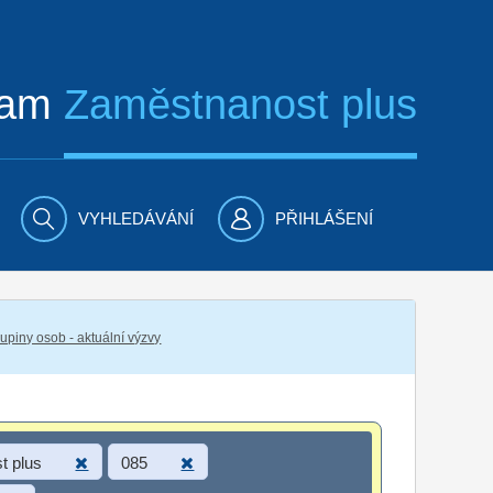
ram
Zaměstnanost plus
VYHLEDÁVÁNÍ
PŘIHLÁŠENÍ
piny osob - aktuální výzvy
t plus
085