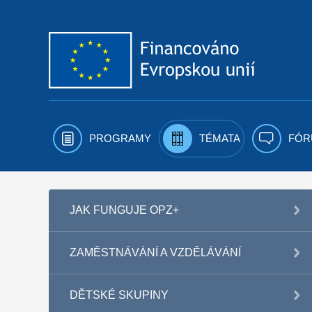
Přejít k obsahu
PROGRAMY
TÉMATA
FÓR
JAK FUNGUJE OPZ+
ZAMĚSTNÁVÁNÍ A VZDĚLÁVÁNÍ
DĚTSKÉ SKUPINY