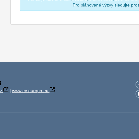
Pro plánované výzvy sledujte pr
z
|
www.ec.europa.eu