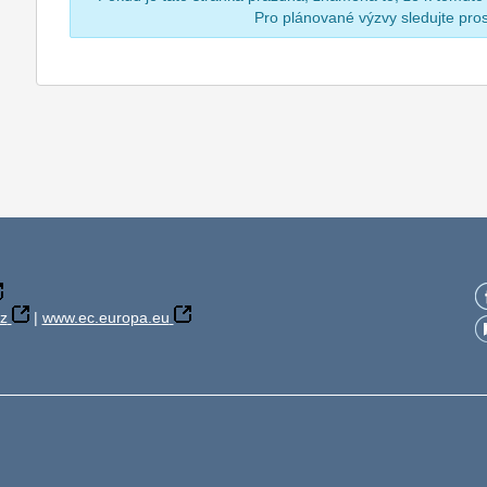
Pro plánované výzvy sledujte pr
z
|
www.ec.europa.eu