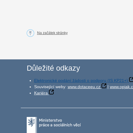
Na začátek stránky
Důležité odkazy
Elektronické podání žádosti o podporu (IS KP21+)
Související weby:
www.dotaceeu.cz
|
www.opjak.c
Kariéra