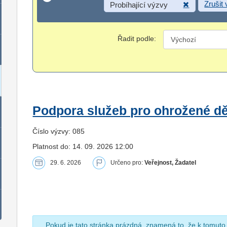
Zrušit
Probíhající výzvy
Řadit podle:
Podpora služeb pro ohrožené dět
Číslo výzvy: 085
Platnost do: 14. 09. 2026 12:00
29. 6. 2026
Určeno pro:
Veřejnost, Žadatel
Pokud je tato stránka prázdná, znamená to, že k tomuto