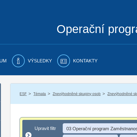
Operační prog
UM
VÝSLEDKY
KONTAKTY
/
/
/
ESF
Témata
Znevýhodněné skupiny osob
Znevýhodněné sku
Upravit filtr
Upravit filtr
03 Operační program Zaměstnanos