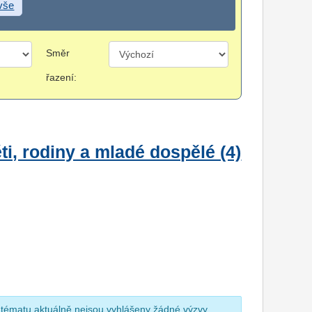
 vše
Směr
řazení:
i, rodiny a mladé dospělé (4)
 tématu aktuálně nejsou vyhlášeny žádné výzvy.