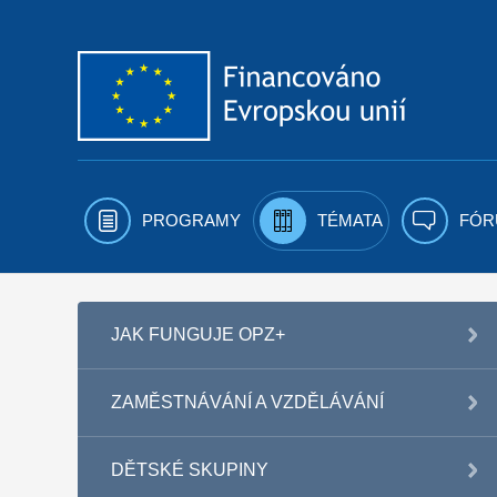
Přejít k obsahu
PROGRAMY
TÉMATA
FÓR
JAK FUNGUJE OPZ+
ZAMĚSTNÁVÁNÍ A VZDĚLÁVÁNÍ
DĚTSKÉ SKUPINY