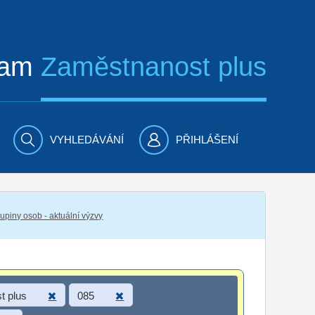
ram
Zaměstnanost plus
VYHLEDÁVÁNÍ
PŘIHLÁŠENÍ
piny osob - aktuální výzvy
t plus
085