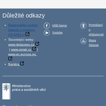
Důležité odkazy
Elektronické podání
Prohlášení
Větší šance
žádosti o podporu
o
Youtube
(IS KP21+)
přístupnosti
Související weby:
Mapa
www.dotaceeu.cz
Stránek
|
www.opjak.cz
|
www.ec.europa.eu
Kariéra