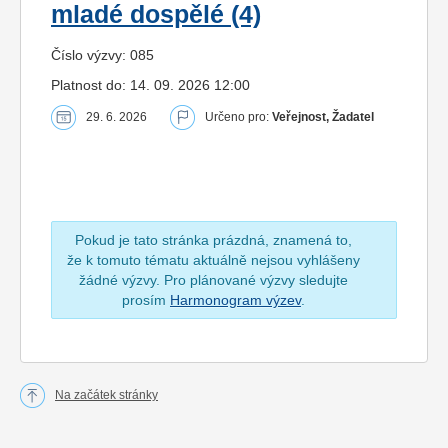
mladé dospělé (4)
Číslo výzvy: 085
Platnost do: 14. 09. 2026 12:00
29. 6. 2026
Určeno pro:
Veřejnost, Žadatel
Pokud je tato stránka prázdná, znamená to,
že k tomuto tématu aktuálně nejsou vyhlášeny
žádné výzvy. Pro plánované výzvy sledujte
prosím
Harmonogram výzev
.
Na začátek stránky