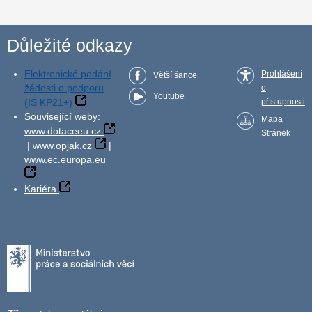
Důležité odkazy
Elektronické podání
Prohlášení
Větší šance
žádosti o podporu
o
Youtube
(IS KP21+)
přístupnosti
Související weby:
Mapa
www.dotaceeu.cz
Stránek
|
www.opjak.cz
|
www.ec.europa.eu
Kariéra