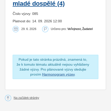
mladé dospělé (4)
Číslo výzvy: 085
Platnost do: 14. 09. 2026 12:00
29. 6. 2026
Určeno pro:
Veřejnost, Žadatel
Pokud je tato stránka prázdná, znamená to,
že k tomuto tématu aktuálně nejsou vyhlášeny
žádné výzvy. Pro plánované výzvy sledujte
prosím
Harmonogram výzev
.
Na začátek stránky