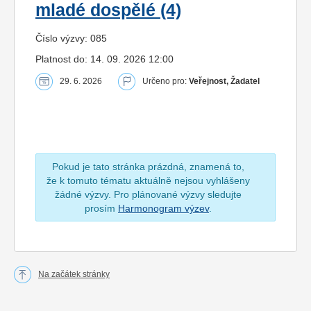
mladé dospělé (4)
Číslo výzvy: 085
Platnost do: 14. 09. 2026 12:00
29. 6. 2026
Určeno pro:
Veřejnost, Žadatel
Pokud je tato stránka prázdná, znamená to,
že k tomuto tématu aktuálně nejsou vyhlášeny
žádné výzvy. Pro plánované výzvy sledujte
prosím
Harmonogram výzev
.
Na začátek stránky