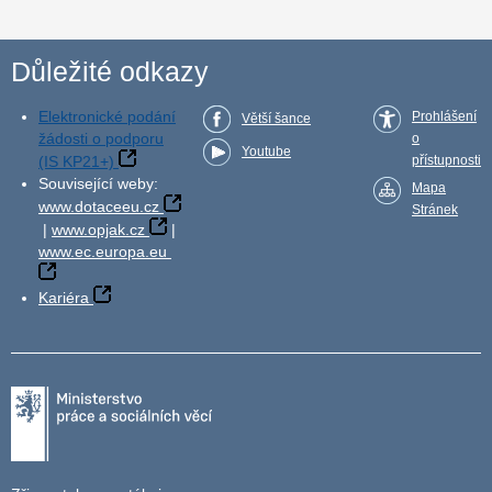
Důležité odkazy
Elektronické podání
Prohlášení
Větší šance
žádosti o podporu
o
Youtube
(IS KP21+)
přístupnosti
Související weby:
Mapa
www.dotaceeu.cz
Stránek
|
www.opjak.cz
|
www.ec.europa.eu
Kariéra