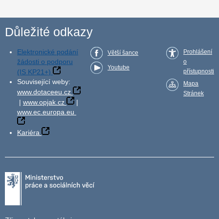
Důležité odkazy
Elektronické podání
Prohlášení
Větší šance
žádosti o podporu
o
Youtube
(IS KP21+)
přístupnosti
Související weby:
Mapa
www.dotaceeu.cz
Stránek
|
www.opjak.cz
|
www.ec.europa.eu
Kariéra