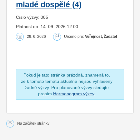
mladé dospělé (4)
Číslo výzvy: 085
Platnost do: 14. 09. 2026 12:00
29. 6. 2026
Určeno pro:
Veřejnost, Žadatel
Pokud je tato stránka prázdná, znamená to,
že k tomuto tématu aktuálně nejsou vyhlášeny
žádné výzvy. Pro plánované výzvy sledujte
prosím
Harmonogram výzev
.
Na začátek stránky