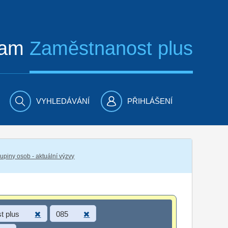
ram
Zaměstnanost plus
VYHLEDÁVÁNÍ
PŘIHLÁŠENÍ
piny osob - aktuální výzvy
t plus
085