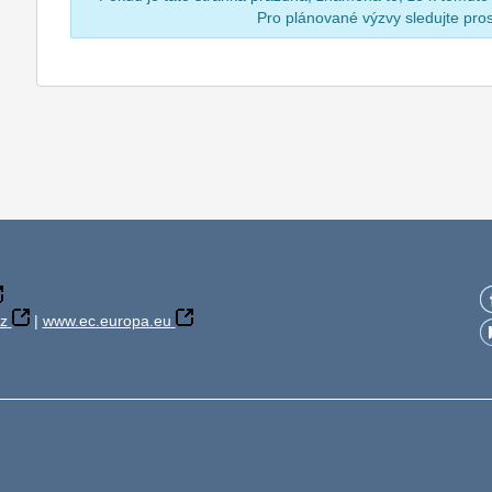
Pro plánované výzvy sledujte pr
z
|
www.ec.europa.eu