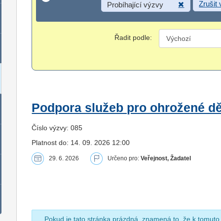
Zrušit
Probíhající výzvy
Řadit podle:
Podpora služeb pro ohrožené dět
Číslo výzvy: 085
Platnost do: 14. 09. 2026 12:00
29. 6. 2026
Určeno pro:
Veřejnost, Žadatel
Pokud je tato stránka prázdná, znamená to, že k tomuto