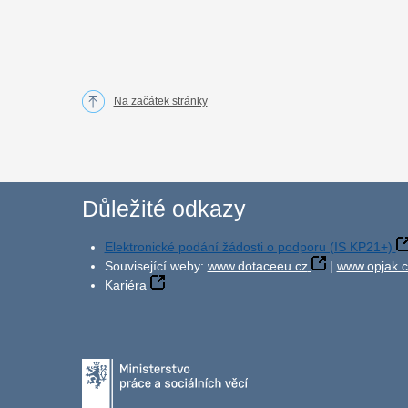
Na začátek stránky
Důležité odkazy
Elektronické podání žádosti o podporu (IS KP21+)
Související weby:
www.dotaceeu.cz
|
www.opjak.c
Kariéra