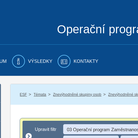
Operační prog
UM
VÝSLEDKY
KONTAKTY
/
/
/
ESF
Témata
Znevýhodněné skupiny osob
Znevýhodněné sku
Upravit filtr
Upravit filtr
03 Operační program Zaměstnanos