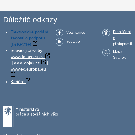
Důležité odkazy
Elektronické podání
Prohlášení
Větší šance
žádosti o podporu
o
Youtube
(IS KP21+)
přístupnosti
Související weby:
Mapa
www.dotaceeu.cz
Stránek
|
www.opjak.cz
|
www.ec.europa.eu
Kariéra