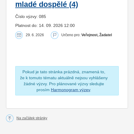
mladé dospělé (4)
Číslo výzvy: 085
Platnost do: 14. 09. 2026 12:00
29. 6. 2026
Určeno pro:
Veřejnost, Žadatel
Pokud je tato stránka prázdná, znamená to,
že k tomuto tématu aktuálně nejsou vyhlášeny
žádné výzvy. Pro plánované výzvy sledujte
prosím
Harmonogram výzev
.
Na začátek stránky