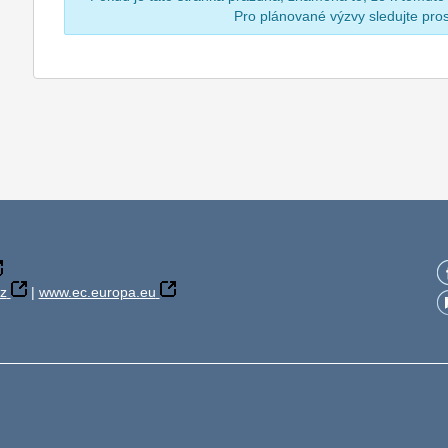
Pro plánované výzvy sledujte pr
z
|
www.ec.europa.eu