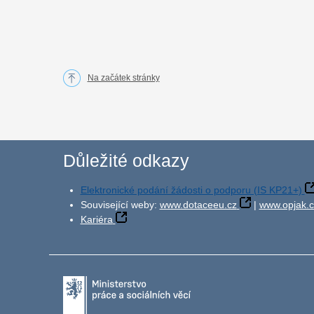
Na začátek stránky
Důležité odkazy
Elektronické podání žádosti o podporu (IS KP21+)
Související weby:
www.dotaceeu.cz
|
www.opjak.c
Kariéra