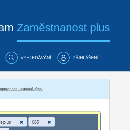
ram
Zaměstnanost plus
VYHLEDÁVÁNÍ
PŘIHLÁŠENÍ
piny osob - aktuální výzvy
t plus
085