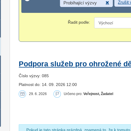
Zrušit
Probíhající výzvy
Řadit podle:
Podpora služeb pro ohrožené dět
Číslo výzvy: 085
Platnost do: 14. 09. 2026 12:00
29. 6. 2026
Určeno pro:
Veřejnost, Žadatel
Pokud je tato stránka prázdná, znamená to, že k tomuto