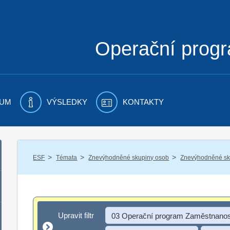
Operační prog
UM
VÝSLEDKY
KONTAKTY
/
/
/
ESF
Témata
Znevýhodněné skupiny osob
Znevýhodněné sku
Upravit filtr
Upravit filtr
03 Operační program Zaměstnanos