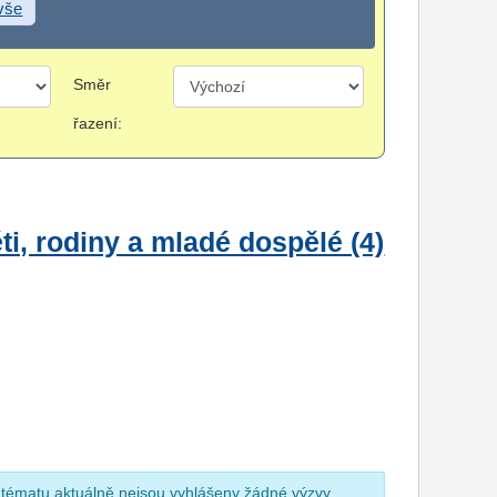
 vše
Směr
řazení:
i, rodiny a mladé dospělé (4)
 tématu aktuálně nejsou vyhlášeny žádné výzvy.