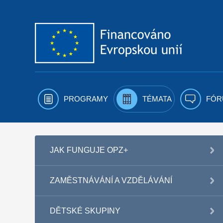
Přejít k obsahu
PROGRAMY
TÉMATA
FÓR
JAK FUNGUJE OPZ+
ZAMĚSTNÁVÁNÍ A VZDĚLÁVÁNÍ
DĚTSKÉ SKUPINY