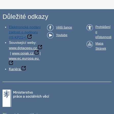
Důležité odkazy
Elektronické podání
Prohlášení
Větší šance
žádosti o podporu
o
Youtube
(IS KP21+)
přístupnosti
Související weby:
Mapa
www.dotaceeu.cz
Stránek
|
www.opjak.cz
|
www.ec.europa.eu
Kariéra