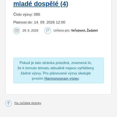
mladé dospělé (4)
Číslo výzvy: 085
Platnost do: 14. 09. 2026 12:00
29. 6. 2026
Určeno pro:
Veřejnost, Žadatel
Pokud je tato stránka prázdná, znamená to,
že k tomuto tématu aktuálně nejsou vyhlášeny
žádné výzvy. Pro plánované výzvy sledujte
prosím
Harmonogram výzev
.
Na začátek stránky