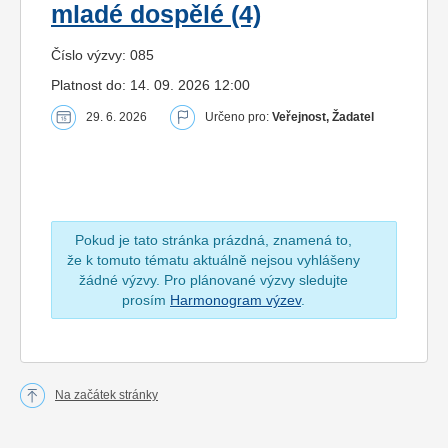
mladé dospělé (4)
Číslo výzvy: 085
Platnost do: 14. 09. 2026 12:00
29. 6. 2026
Určeno pro:
Veřejnost, Žadatel
Pokud je tato stránka prázdná, znamená to,
že k tomuto tématu aktuálně nejsou vyhlášeny
žádné výzvy. Pro plánované výzvy sledujte
prosím
Harmonogram výzev
.
Na začátek stránky