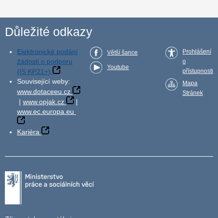
Důležité odkazy
Elektronické podání
Prohlášení
Větší šance
žádosti o podporu
o
Youtube
(IS KP21+)
přístupnosti
Související weby:
Mapa
www.dotaceeu.cz
Stránek
|
www.opjak.cz
|
www.ec.europa.eu
Kariéra