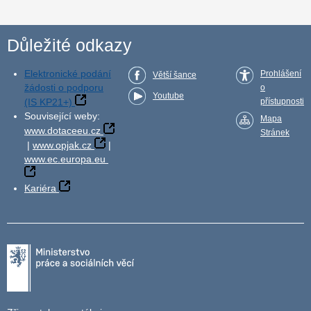
Důležité odkazy
Elektronické podání
Prohlášení
Větší šance
žádosti o podporu
o
Youtube
(IS KP21+)
přístupnosti
Související weby:
Mapa
www.dotaceeu.cz
Stránek
|
www.opjak.cz
|
www.ec.europa.eu
Kariéra