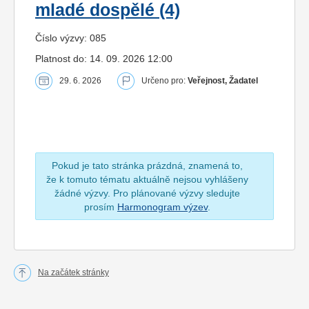
mladé dospělé (4)
Číslo výzvy: 085
Platnost do: 14. 09. 2026 12:00
29. 6. 2026
Určeno pro:
Veřejnost, Žadatel
Pokud je tato stránka prázdná, znamená to,
že k tomuto tématu aktuálně nejsou vyhlášeny
žádné výzvy. Pro plánované výzvy sledujte
prosím
Harmonogram výzev
.
Na začátek stránky