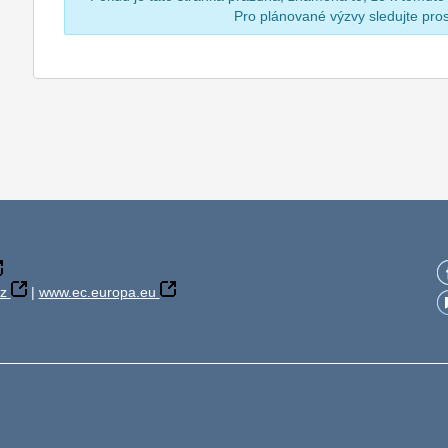
Pro plánované výzvy sledujte pr
z
|
www.ec.europa.eu