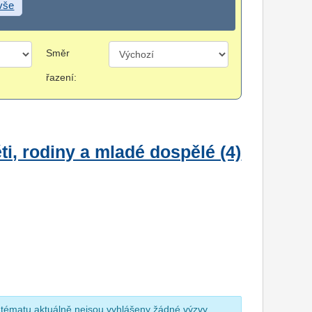
 vše
Směr
řazení:
i, rodiny a mladé dospělé (4)
 tématu aktuálně nejsou vyhlášeny žádné výzvy.