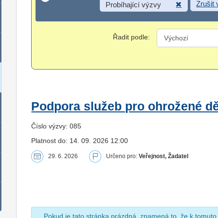
Zrušit
Probíhající výzvy
Řadit podle:
Podpora služeb pro ohrožené dět
Číslo výzvy: 085
Platnost do: 14. 09. 2026 12:00
29. 6. 2026
Určeno pro:
Veřejnost, Žadatel
Pokud je tato stránka prázdná, znamená to, že k tomuto