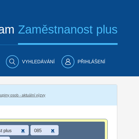
ram
Zaměstnanost plus
VYHLEDÁVÁNÍ
PŘIHLÁŠENÍ
piny osob - aktuální výzvy
t plus
085