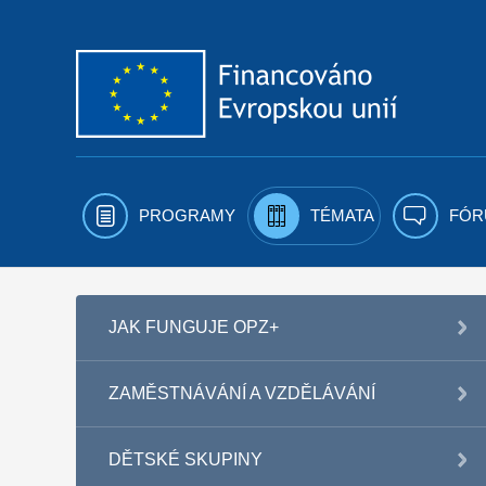
Přejít k obsahu
PROGRAMY
TÉMATA
FÓR
JAK FUNGUJE OPZ+
ZAMĚSTNÁVÁNÍ A VZDĚLÁVÁNÍ
DĚTSKÉ SKUPINY