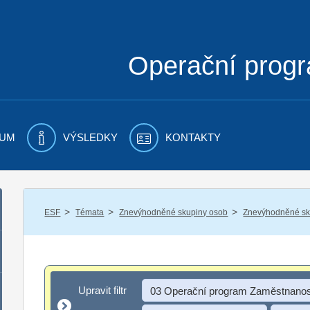
Operační prog
UM
VÝSLEDKY
KONTAKTY
/
/
/
ESF
Témata
Znevýhodněné skupiny osob
Znevýhodněné sku
Upravit filtr
Upravit filtr
03 Operační program Zaměstnanos