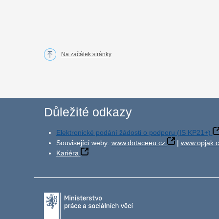
Na začátek stránky
Důležité odkazy
Elektronické podání žádosti o podporu (IS KP21+)
Související weby:
www.dotaceeu.cz
|
www.opjak.c
Kariéra