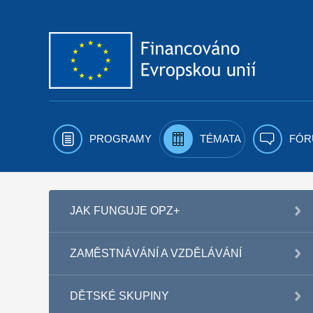
Přejít k obsahu
PROGRAMY
TÉMATA
FÓR
JAK FUNGUJE OPZ+
ZAMĚSTNÁVÁNÍ A VZDĚLÁVÁNÍ
DĚTSKÉ SKUPINY