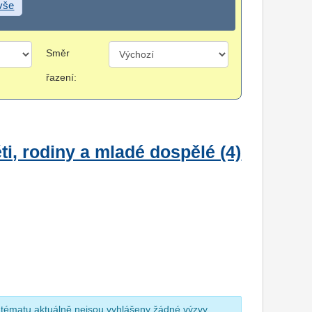
 vše
Směr
řazení:
i, rodiny a mladé dospělé (4)
 tématu aktuálně nejsou vyhlášeny žádné výzvy.