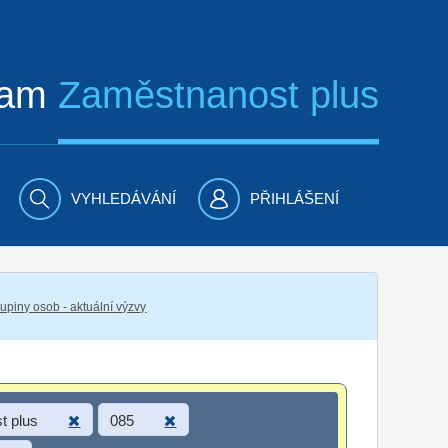
ram
Zaměstnanost plus
VYHLEDÁVÁNÍ
PŘIHLÁŠENÍ
piny osob - aktuální výzvy
t plus
085