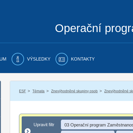
Operační prog
UM
VÝSLEDKY
KONTAKTY
/
/
/
ESF
Témata
Znevýhodněné skupiny osob
Znevýhodněné sku
Upravit filtr
Upravit filtr
03 Operační program Zaměstnanos