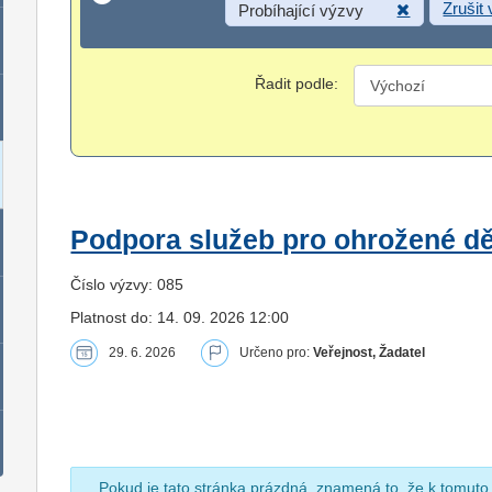
Zrušit
Probíhající výzvy
Řadit podle:
Podpora služeb pro ohrožené dět
Číslo výzvy: 085
Platnost do: 14. 09. 2026 12:00
29. 6. 2026
Určeno pro:
Veřejnost, Žadatel
Pokud je tato stránka prázdná, znamená to, že k tomuto