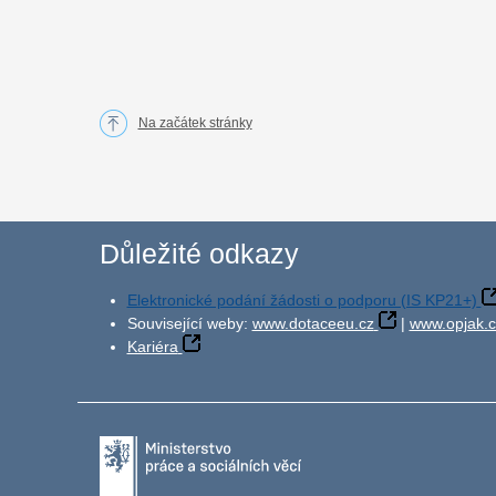
Na začátek stránky
Důležité odkazy
Elektronické podání žádosti o podporu (IS KP21+)
Související weby:
www.dotaceeu.cz
|
www.opjak.c
Kariéra