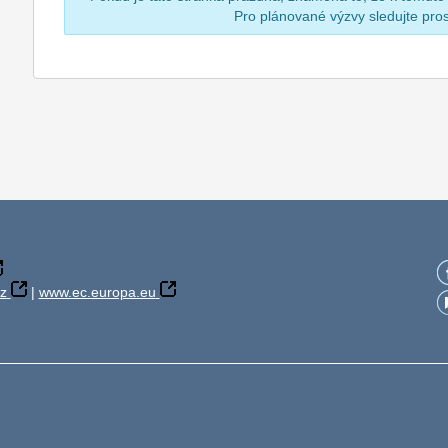
Pro plánované výzvy sledujte pr
z
|
www.ec.europa.eu